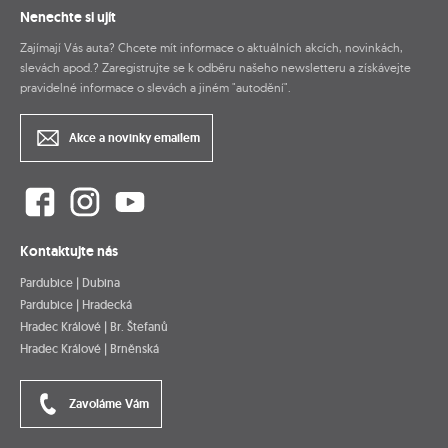
Nenechte si ujít
Zajímají Vás auta? Chcete mít informace o aktuálních akcích, novinkách,
slevách apod.? Zaregistrujte se k odběru našeho newsletteru a získávejte
pravidelné informace o slevách a jiném "autodění".
Akce a novinky emailem
Kontaktujte nás
Pardubice | Dubina
Pardubice | Hradecká
Hradec Králové | Br. Štefanů
Hradec Králové | Brněnská
Zavoláme Vám