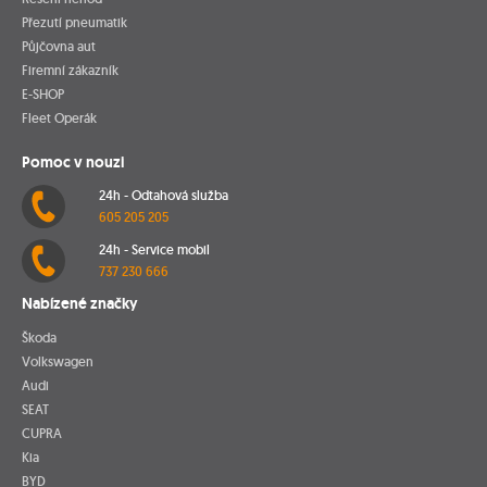
Přezutí pneumatik
Půjčovna aut
Firemní zákazník
E-SHOP
Fleet Operák
Pomoc v nouzi
24h - Odtahová služba
605 205 205
24h - Service mobil
737 230 666
Nabízené značky
Škoda
Volkswagen
Audi
SEAT
CUPRA
Kia
BYD