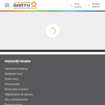
Naše
Skupina
značky
BARTH
…neobyčejný prodejce vozů!
Nejčastěji hledáte
Operativní leasing
Skladové vozy
Nové vozy
Financování
Motocykly a skútry
Objednávka do servisu
Díly a příslušenství
Řešení nehod