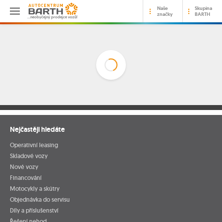
Naše
Skupina
značky
BARTH
…neobyčejný prodejce vozů!
Nejčastěji hledáte
Operativní leasing
Skladové vozy
Nové vozy
Financování
Motocykly a skútry
Objednávka do servisu
Díly a příslušenství
Řešení nehod