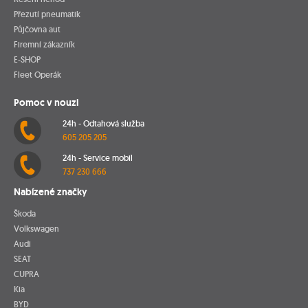
Přezutí pneumatik
Půjčovna aut
Firemní zákazník
E-SHOP
Fleet Operák
Pomoc v nouzi
24h - Odtahová služba
605 205 205
24h - Service mobil
737 230 666
Nabízené značky
Škoda
Volkswagen
Audi
SEAT
CUPRA
Kia
BYD