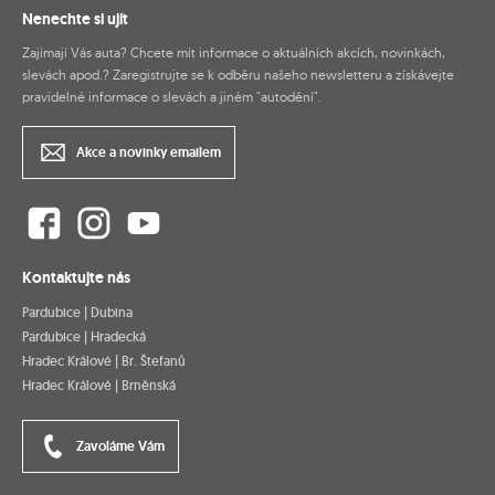
Nenechte si ujít
Zajímají Vás auta? Chcete mít informace o aktuálních akcích, novinkách,
slevách apod.? Zaregistrujte se k odběru našeho newsletteru a získávejte
pravidelné informace o slevách a jiném "autodění".
Akce a novinky emailem
Kontaktujte nás
Pardubice | Dubina
Pardubice | Hradecká
Hradec Králové | Br. Štefanů
Hradec Králové | Brněnská
Zavoláme Vám