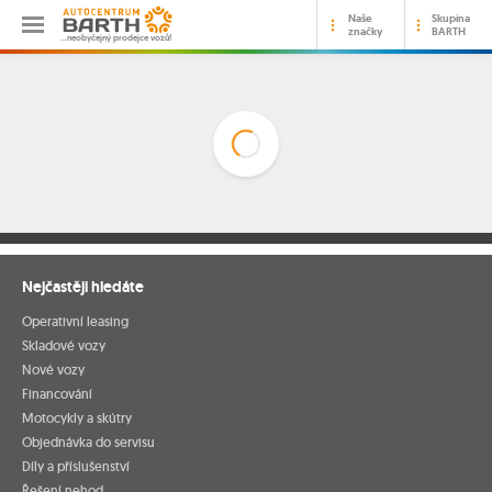
Naše
Skupina
značky
BARTH
…neobyčejný prodejce vozů!
Nejčastěji hledáte
Operativní leasing
Skladové vozy
Nové vozy
Financování
Motocykly a skútry
Objednávka do servisu
Díly a příslušenství
Řešení nehod