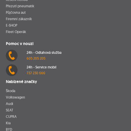
Přezutí pneumatik
Půjčovna aut
Firemní zákazník
E-SHOP
Fleet Operák
Pomoc v nouzi
24h - Odtahová služba
605 205 205
24h - Service mobil
737 230 666
Nabízené značky
Škoda
Volkswagen
Audi
SEAT
CUPRA
Kia
BYD