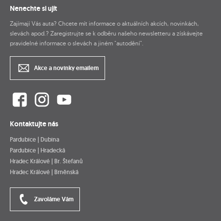
Nenechte si ujít
Zajímají Vás auta? Chcete mít informace o aktuálních akcích, novinkách,
slevách apod.? Zaregistrujte se k odběru našeho newsletteru a získávejte
pravidelné informace o slevách a jiném "autodění".
Akce a novinky emailem
Kontaktujte nás
Pardubice | Dubina
Pardubice | Hradecká
Hradec Králové | Br. Štefanů
Hradec Králové | Brněnská
Zavoláme Vám