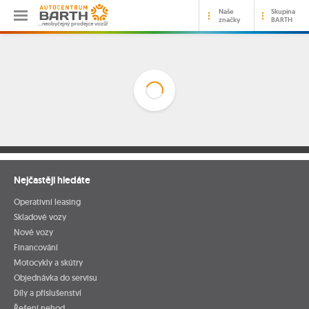
Naše
Skupina
značky
BARTH
…neobyčejný prodejce vozů!
Nejčastěji hledáte
Operativní leasing
Skladové vozy
Nové vozy
Financování
Motocykly a skútry
Objednávka do servisu
Díly a příslušenství
Řešení nehod