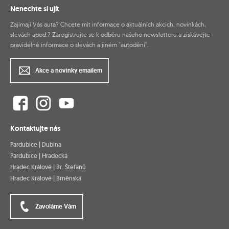
Nenechte si ujít
Zajímají Vás auta? Chcete mít informace o aktuálních akcích, novinkách,
slevách apod.? Zaregistrujte se k odběru našeho newsletteru a získávejte
pravidelné informace o slevách a jiném "autodění".
Akce a novinky emailem
Kontaktujte nás
Pardubice | Dubina
Pardubice | Hradecká
Hradec Králové | Br. Štefanů
Hradec Králové | Brněnská
Zavoláme Vám