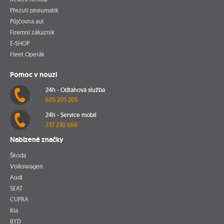
Přezutí pneumatik
Půjčovna aut
Firemní zákazník
E-SHOP
Fleet Operák
Pomoc v nouzi
24h - Odtahová služba
605 205 205
24h - Service mobil
737 230 666
Nabízené značky
Škoda
Volkswagen
Audi
SEAT
CUPRA
Kia
BYD