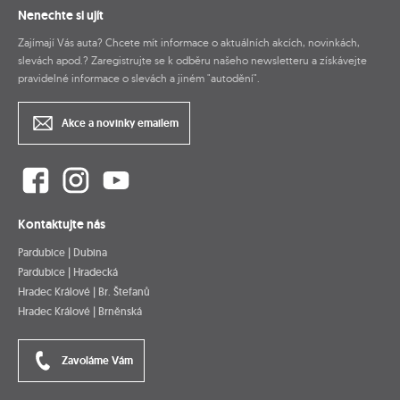
Nenechte si ujít
Zajímají Vás auta? Chcete mít informace o aktuálních akcích, novinkách,
slevách apod.? Zaregistrujte se k odběru našeho newsletteru a získávejte
pravidelné informace o slevách a jiném "autodění".
Akce a novinky emailem
Kontaktujte nás
Pardubice | Dubina
Pardubice | Hradecká
Hradec Králové | Br. Štefanů
Hradec Králové | Brněnská
Zavoláme Vám