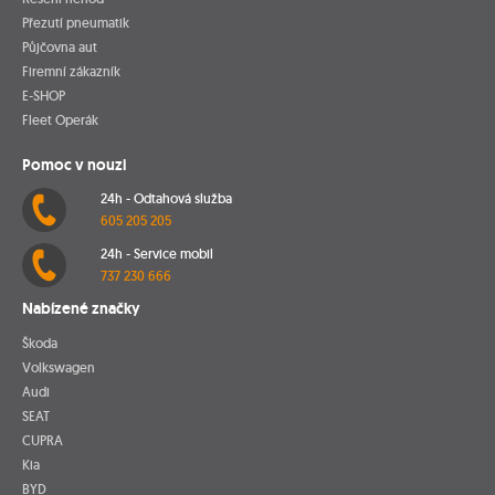
Přezutí pneumatik
Půjčovna aut
Firemní zákazník
E-SHOP
Fleet Operák
Pomoc v nouzi
24h - Odtahová služba
605 205 205
24h - Service mobil
737 230 666
Nabízené značky
Škoda
Volkswagen
Audi
SEAT
CUPRA
Kia
BYD