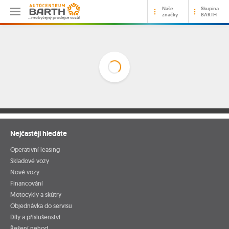
Naše
Skupina
značky
BARTH
…neobyčejný prodejce vozů!
Nejčastěji hledáte
Operativní leasing
Skladové vozy
Nové vozy
Financování
Motocykly a skútry
Objednávka do servisu
Díly a příslušenství
Řešení nehod