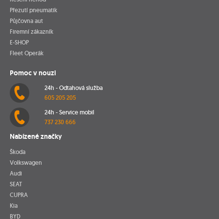
Přezutí pneumatik
Půjčovna aut
Firemní zákazník
E-SHOP
Fleet Operák
Pomoc v nouzi
24h - Odtahová služba
605 205 205
24h - Service mobil
737 230 666
Nabízené značky
Škoda
Volkswagen
Audi
SEAT
CUPRA
Kia
BYD