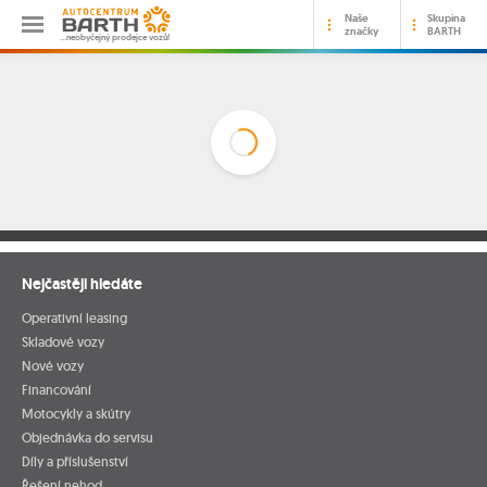
Naše
Skupina
značky
BARTH
…neobyčejný prodejce vozů!
Nejčastěji hledáte
Operativní leasing
Skladové vozy
Nové vozy
Financování
Motocykly a skútry
Objednávka do servisu
Díly a příslušenství
Řešení nehod