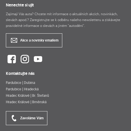
Nenechte si ujít
Zajímají Vás auta? Chcete mít informace o aktuálních akcích, novinkách,
slevách apod.? Zaregistrujte se k odběru našeho newsletteru a získávejte
pravidelné informace o slevách a jiném "autodění".
Akce a novinky emailem
Kontaktujte nás
Pardubice | Dubina
Pardubice | Hradecká
Hradec Králové | Br. Štefanů
Hradec Králové | Brněnská
Zavoláme Vám