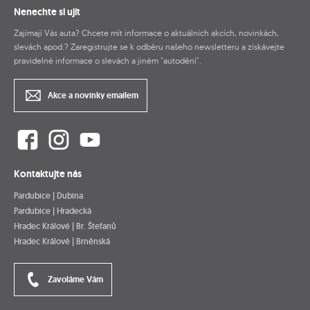
Nenechte si ujít
Zajímají Vás auta? Chcete mít informace o aktuálních akcích, novinkách,
slevách apod.? Zaregistrujte se k odběru našeho newsletteru a získávejte
pravidelné informace o slevách a jiném "autodění".
Akce a novinky emailem
Kontaktujte nás
Pardubice | Dubina
Pardubice | Hradecká
Hradec Králové | Br. Štefanů
Hradec Králové | Brněnská
Zavoláme Vám