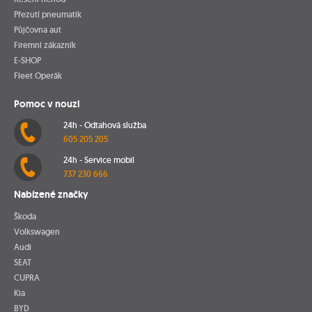
Přezutí pneumatik
Půjčovna aut
Firemní zákazník
E-SHOP
Fleet Operák
Pomoc v nouzi
24h - Odtahová služba
605 205 205
24h - Service mobil
737 230 666
Nabízené značky
Škoda
Volkswagen
Audi
SEAT
CUPRA
Kia
BYD