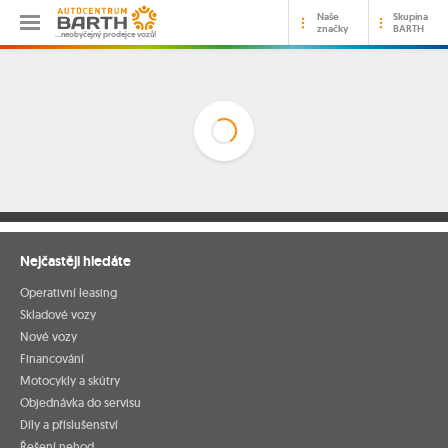
Naše
Skupina
značky
BARTH
…neobyčejný prodejce vozů!
Nejčastěji hledáte
Operativní leasing
Skladové vozy
Nové vozy
Financování
Motocykly a skútry
Objednávka do servisu
Díly a příslušenství
Řešení nehod