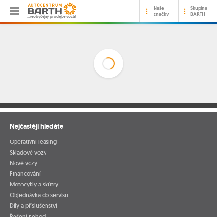
Naše
Skupina
značky
BARTH
…neobyčejný prodejce vozů!
Nejčastěji hledáte
Operativní leasing
Skladové vozy
Nové vozy
Financování
Motocykly a skútry
Objednávka do servisu
Díly a příslušenství
Řešení nehod