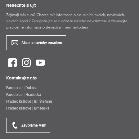
Nenechte si ujít
Zajímají Vás auta? Chcete mít informace o aktuálních akcích, novinkách,
slevách apod.? Zaregistrujte se k odběru našeho newsletteru a získávejte
pravidelné informace o slevách a jiném "autodění".
Akce a novinky emailem
Kontaktujte nás
Pardubice | Dubina
Pardubice | Hradecká
Hradec Králové | Br. Štefanů
Hradec Králové | Brněnská
Zavoláme Vám