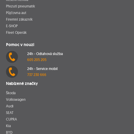
Přezutí pneumatik
Půjčovna aut
Firemní zákazník
E-SHOP
Fleet Operák
Pomoc v nouzi
24h - Odtahová služba
605 205 205
24h - Service mobil
737 230 666
Nabízené značky
Škoda
Volkswagen
Audi
SEAT
CUPRA
Kia
BYD