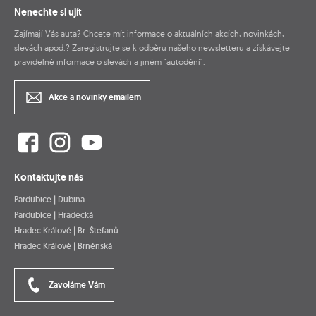
Nenechte si ujít
Zajímají Vás auta? Chcete mít informace o aktuálních akcích, novinkách,
slevách apod.? Zaregistrujte se k odběru našeho newsletteru a získávejte
pravidelné informace o slevách a jiném "autodění".
Akce a novinky emailem
Kontaktujte nás
Pardubice | Dubina
Pardubice | Hradecká
Hradec Králové | Br. Štefanů
Hradec Králové | Brněnská
Zavoláme Vám