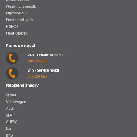
Přezutí pneumatik
Půjčovna aut
Firemní zákazník
E-SHOP
Fleet Operák
Pomoc v nouzi
24h - Odtahová služba
605 205 205
24h - Service mobil
737 230 666
Nabízené značky
Škoda
Volkswagen
Audi
SEAT
CUPRA
Kia
BYD