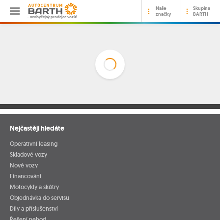
Naše
Skupina
značky
BARTH
…neobyčejný prodejce vozů!
Nejčastěji hledáte
Operativní leasing
Skladové vozy
Nové vozy
Financování
Motocykly a skútry
Objednávka do servisu
Díly a příslušenství
Řešení nehod