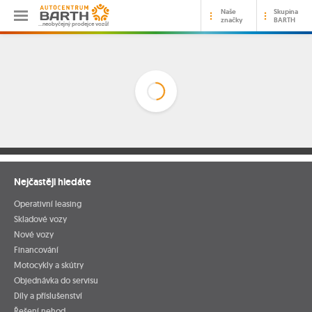
Naše
Skupina
značky
BARTH
…neobyčejný prodejce vozů!
Nejčastěji hledáte
Operativní leasing
Skladové vozy
Nové vozy
Financování
Motocykly a skútry
Objednávka do servisu
Díly a příslušenství
Řešení nehod