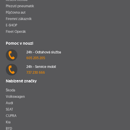
Přezutí pneumatik
Půjčovna aut
Firemní zákazník
E-SHOP
Fleet Operák
Pomoc v nouzi
24h - Odtahová služba
605 205 205
24h - Service mobil
737 230 666
Nabízené značky
Škoda
Volkswagen
Audi
SEAT
CUPRA
Kia
BYD