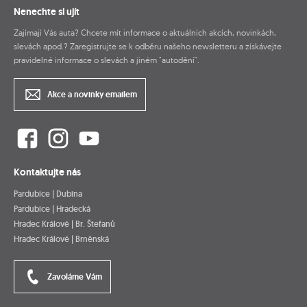
Nenechte si ujít
Zajímají Vás auta? Chcete mít informace o aktuálních akcích, novinkách,
slevách apod.? Zaregistrujte se k odběru našeho newsletteru a získávejte
pravidelné informace o slevách a jiném "autodění".
Akce a novinky emailem
Kontaktujte nás
Pardubice | Dubina
Pardubice | Hradecká
Hradec Králové | Br. Štefanů
Hradec Králové | Brněnská
Zavoláme Vám