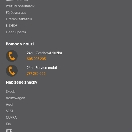
Přezutí pneumatik
Půjčovna aut
Firemní zákazník
E-SHOP
Fleet Operák
Pomoc v nouzi
24h - Odtahová služba
605 205 205
24h - Service mobil
737 230 666
Nabízené značky
Škoda
Volkswagen
Audi
SEAT
CUPRA
Kia
BYD