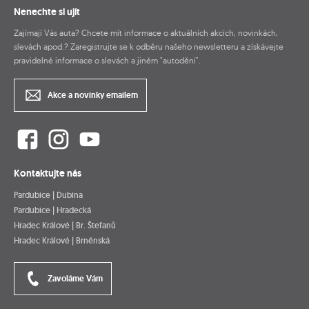
Nenechte si ujít
Zajímají Vás auta? Chcete mít informace o aktuálních akcích, novinkách,
slevách apod.? Zaregistrujte se k odběru našeho newsletteru a získávejte
pravidelné informace o slevách a jiném "autodění".
Akce a novinky emailem
Kontaktujte nás
Pardubice | Dubina
Pardubice | Hradecká
Hradec Králové | Br. Štefanů
Hradec Králové | Brněnská
Zavoláme Vám