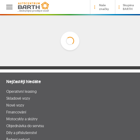
Naše
Skupina
značky
BARTH
…neobyčejný prodejce vozů!
Nejčastěji hledáte
Operativní leasing
Skladové vozy
Nové vozy
Financování
Motocykly a skútry
Objednávka do servisu
Díly a příslušenství
Řešení nehod