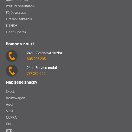
Přezutí pneumatik
Půjčovna aut
Firemní zákazník
E-SHOP
Fleet Operák
Pomoc v nouzi
24h - Odtahová služba
605 205 205
24h - Service mobil
737 230 666
Nabízené značky
Škoda
Volkswagen
Audi
SEAT
CUPRA
Kia
BYD