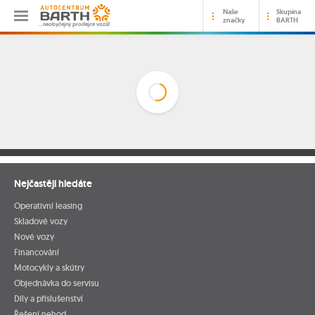
Naše
Skupina
značky
BARTH
…neobyčejný prodejce vozů!
Nejčastěji hledáte
Operativní leasing
Skladové vozy
Nové vozy
Financování
Motocykly a skútry
Objednávka do servisu
Díly a příslušenství
Řešení nehod