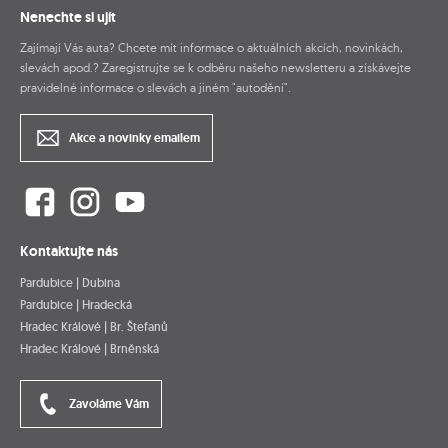
Nenechte si ujít
Zajímají Vás auta? Chcete mít informace o aktuálních akcích, novinkách,
slevách apod.? Zaregistrujte se k odběru našeho newsletteru a získávejte
pravidelné informace o slevách a jiném "autodění".
Akce a novinky emailem
Kontaktujte nás
Pardubice | Dubina
Pardubice | Hradecká
Hradec Králové | Br. Štefanů
Hradec Králové | Brněnská
Zavoláme Vám