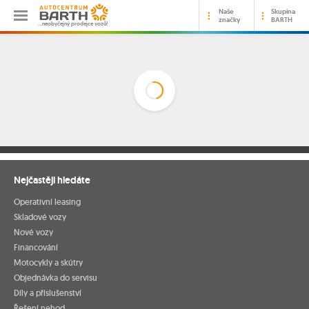
Naše
Skupina
značky
BARTH
…neobyčejný prodejce vozů!
Nejčastěji hledáte
Operativní leasing
Skladové vozy
Nové vozy
Financování
Motocykly a skútry
Objednávka do servisu
Díly a příslušenství
Řešení nehod