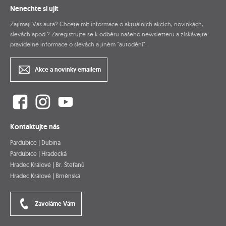
Nenechte si ujít
Zajímají Vás auta? Chcete mít informace o aktuálních akcích, novinkách,
slevách apod.? Zaregistrujte se k odběru našeho newsletteru a získávejte
pravidelné informace o slevách a jiném "autodění".
Akce a novinky emailem
Kontaktujte nás
Pardubice | Dubina
Pardubice | Hradecká
Hradec Králové | Br. Štefanů
Hradec Králové | Brněnská
Zavoláme Vám