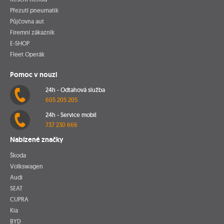
Přezutí pneumatik
Půjčovna aut
Firemní zákazník
E-SHOP
Fleet Operák
Pomoc v nouzi
24h - Odtahová služba
605 205 205
24h - Service mobil
737 230 666
Nabízené značky
Škoda
Volkswagen
Audi
SEAT
CUPRA
Kia
BYD