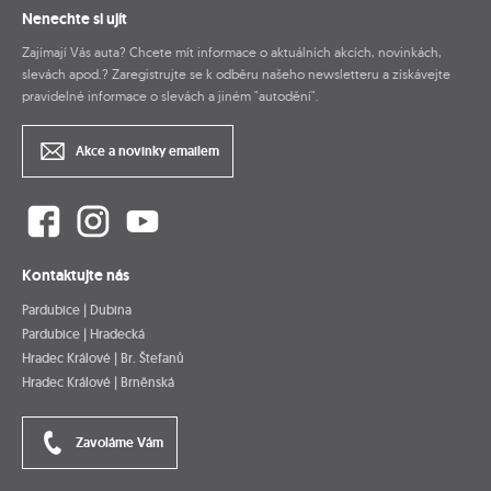
Nenechte si ujít
Zajímají Vás auta? Chcete mít informace o aktuálních akcích, novinkách,
slevách apod.? Zaregistrujte se k odběru našeho newsletteru a získávejte
pravidelné informace o slevách a jiném "autodění".
Akce a novinky emailem
Kontaktujte nás
Pardubice | Dubina
Pardubice | Hradecká
Hradec Králové | Br. Štefanů
Hradec Králové | Brněnská
Zavoláme Vám