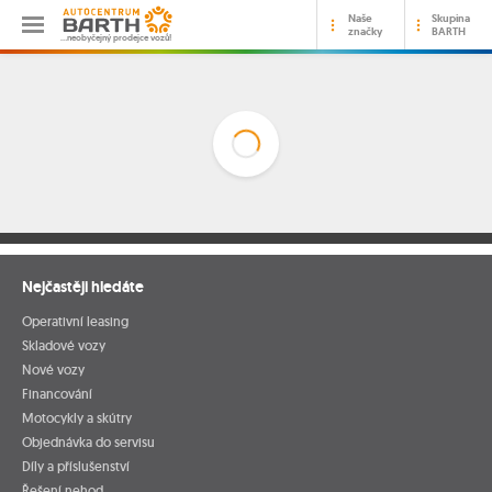
Naše
Skupina
značky
BARTH
…neobyčejný prodejce vozů!
Nejčastěji hledáte
Operativní leasing
Skladové vozy
Nové vozy
Financování
Motocykly a skútry
Objednávka do servisu
Díly a příslušenství
Řešení nehod