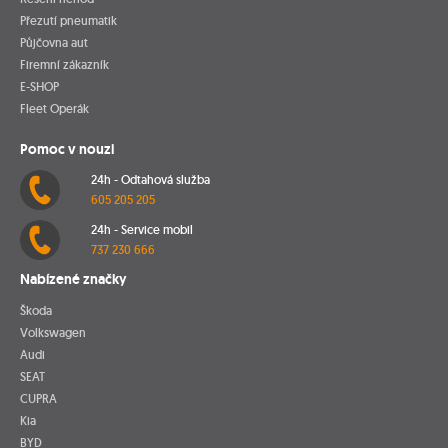
Přezutí pneumatik
Půjčovna aut
Firemní zákazník
E-SHOP
Fleet Operák
Pomoc v nouzi
24h - Odtahová služba
605 205 205
24h - Service mobil
737 230 666
Nabízené značky
Škoda
Volkswagen
Audi
SEAT
CUPRA
Kia
BYD