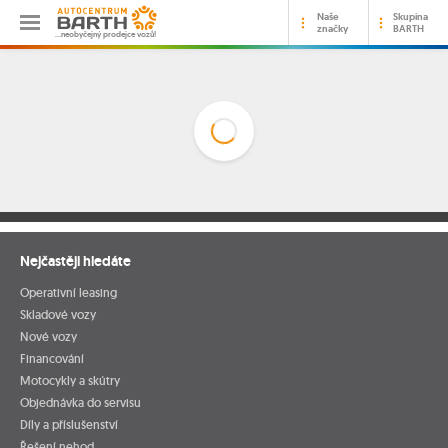
Naše
Skupina
značky
BARTH
…neobyčejný prodejce vozů!
Nejčastěji hledáte
Operativní leasing
Skladové vozy
Nové vozy
Financování
Motocykly a skútry
Objednávka do servisu
Díly a příslušenství
Řešení nehod