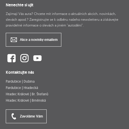
Nenechte si ujít
Zajímají Vás auta? Chcete mít informace o aktuálních akcích, novinkách,
slevách apod.? Zaregistrujte se k odběru našeho newsletteru a získávejte
pravidelné informace o slevách a jiném "autodění".
Akce a novinky emailem
Kontaktujte nás
Pardubice | Dubina
Pardubice | Hradecká
Hradec Králové | Br. Štefanů
Hradec Králové | Brněnská
Zavoláme Vám