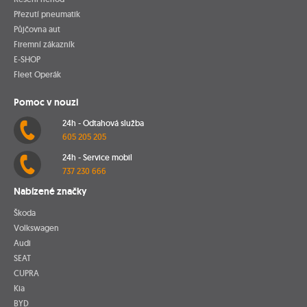
Přezutí pneumatik
Půjčovna aut
Firemní zákazník
E-SHOP
Fleet Operák
Pomoc v nouzi
24h - Odtahová služba
605 205 205
24h - Service mobil
737 230 666
Nabízené značky
Škoda
Volkswagen
Audi
SEAT
CUPRA
Kia
BYD