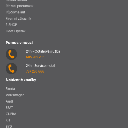
Přezutí pneumatik
Půjčovna aut
Firemní zákazník
E-SHOP
Fleet Operák
Pomoc v nouzi
24h - Odtahová služba
605 205 205
24h - Service mobil
737 230 666
Nabízené značky
Škoda
Volkswagen
Audi
SEAT
CUPRA
Kia
BYD