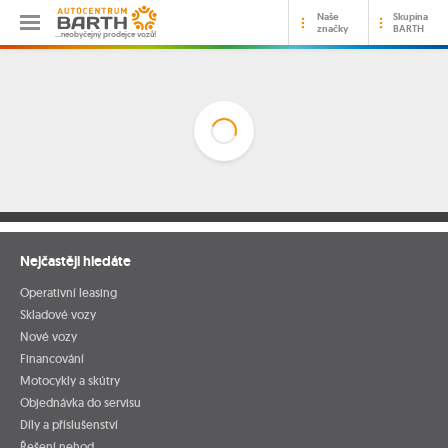
Naše
Skupina
značky
BARTH
…neobyčejný prodejce vozů!
Nejčastěji hledáte
Operativní leasing
Skladové vozy
Nové vozy
Financování
Motocykly a skútry
Objednávka do servisu
Díly a příslušenství
Řešení nehod