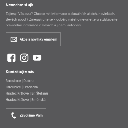
Nenechte si ujít
Zajímají Vás auta? Chcete mít informace o aktuálních akcích, novinkách,
slevách apod.? Zaregistrujte se k odběru našeho newsletteru a získávejte
pravidelné informace o slevách a jiném "autodění".
Akce a novinky emailem
Kontaktujte nás
Pardubice | Dubina
Pardubice | Hradecká
Hradec Králové | Br. Štefanů
Hradec Králové | Brněnská
Zavoláme Vám