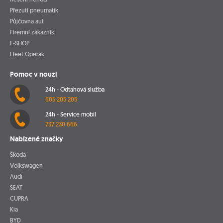
Přezutí pneumatik
Půjčovna aut
Firemní zákazník
E-SHOP
Fleet Operák
Pomoc v nouzi
24h - Odtahová služba
605 205 205
24h - Service mobil
737 230 666
Nabízené značky
Škoda
Volkswagen
Audi
SEAT
CUPRA
Kia
BYD