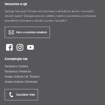
Nenechte si ujít
Zajímají Vás auta? Chcete mít informace o aktuálních akcích, novinkách,
slevách apod.? Zaregistrujte se k odběru našeho newsletteru a získávejte
pravidelné informace o slevách a jiném "autodění".
Akce a novinky emailem
Kontaktujte nás
Pardubice | Dubina
Pardubice | Hradecká
Hradec Králové | Br. Štefanů
Hradec Králové | Brněnská
Zavoláme Vám