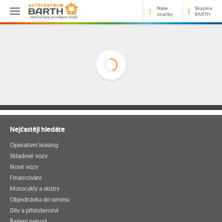
Naše
Skupina
značky
BARTH
…neobyčejný prodejce vozů!
Nejčastěji hledáte
Operativní leasing
Skladové vozy
Nové vozy
Financování
Motocykly a skútry
Objednávka do servisu
Díly a příslušenství
Řešení nehod