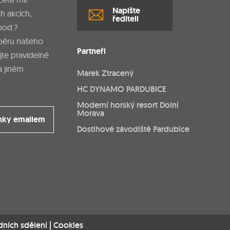
Napište
h akcích,
řediteli
pod.?
dběru našeho
Partneři
jte pravidelné
a jiném
Marek Ztracený
HC DYNAMO PARDUBICE
Moderní horský resort Dolní
Morava
nky emailem
Dostihové závodiště Pardubice
dních sdělení
|
Cookies