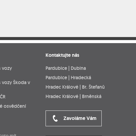
Kontaktujte nás
s vozy
Pardubice | Dubina
Pardubice | Hradecká
s vozy Škoda v
Hradec Králové | Br. Štefanů
Hradec Králové | Brněnská
 ČR
ké osvědčení
Zavoláme Vám
cete mít