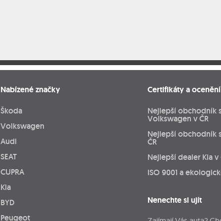
Nabízené značky
Certifikáty a ocenění
Škoda
Nejlepší obchodník 
Volkswagen v ČR
Volkswagen
Nejlepší obchodník 
Audi
ČR
SEAT
Nejlepší dealer Kia v
CUPRA
ISO 9001 a ekologic
Kia
Nenechte si ujít
BYD
Peugeot
Zajímají Vás auta? Ch