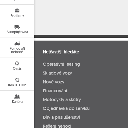
Pro firmy
Autopůjčovna
Pomoc při
Nejčastěji hledáte
nehodě
Operativní leasing
O nás
Skladové vozy
Nové vozy
BARTH Club
Financování
Motocykly a skútry
Kariéra
Objednávka do servisu
Díly a příslušenství
Řešení nehod