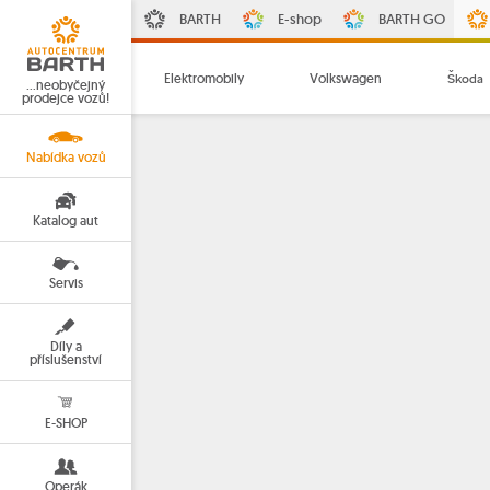
BARTH
E-shop
BARTH GO
Elektromobily
Volkswagen
Škoda
…neobyčejný
prodejce vozů!
Nabídka vozů
Katalog aut
Servis
Díly a
příslušenství
E-SHOP
Operák