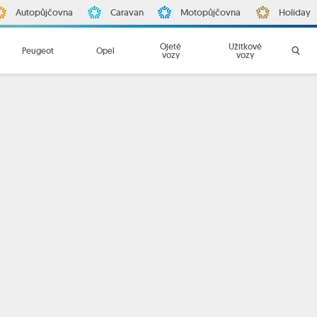
Autopůjčovna
Caravan
Motopůjčovna
Holiday
Ojeté
Užitkové
Peugeot
Opel
vozy
vozy