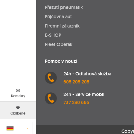
Přezutí pneumatik
Půjčovna aut
Firemní zákazník
E-SHOP
Fleet Operák
Pomoc v nouzi
24h - Odtahová služba
605 205 205
24h - Service mobil
Kontakty
737 230 666
Oblíbené
Copyr