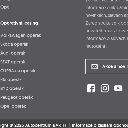
Opel
informace o aktuálníc
novinkách, slevách a
Operativní leasing
Zaregistrujte se k o
newsletteru a získáve
Volkswagen operák
informace o slevách 
Škoda operák
"autodění".
Audi operák
SEAT operák
Akce a novi
CUPRA na operák
Kia operák
BYD operák
Peugeot operák
Opel operák
ight © 2026 Autocentrum BARTH |
Informace o zasílání obcho