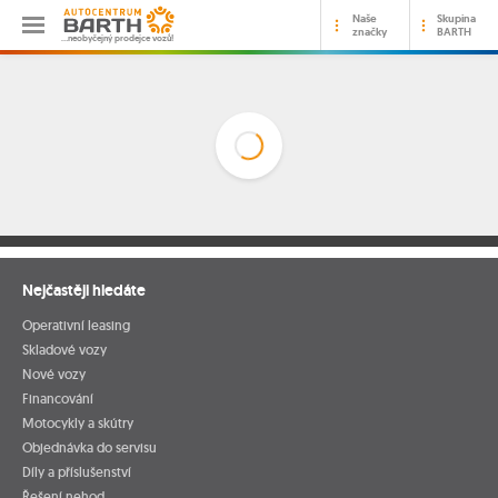
Naše
Skupina
značky
BARTH
…neobyčejný prodejce vozů!
Nejčastěji hledáte
Operativní leasing
Skladové vozy
Nové vozy
Financování
Motocykly a skútry
Objednávka do servisu
Díly a příslušenství
Řešení nehod