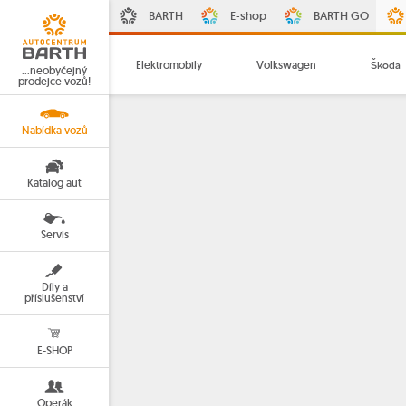
BARTH
E-shop
BARTH GO
Elektromobily
Volkswagen
Škoda
…neobyčejný
prodejce vozů!
Nabídka vozů
Katalog aut
Servis
Díly a
příslušenství
E-SHOP
Operák