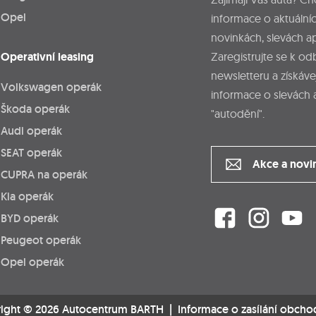
Opel
informace o aktuálníc
novinkách, slevách a
Operativní leasing
Zaregistrujte se k o
newsletteru a získáve
Volkswagen operák
informace o slevách 
Škoda operák
"autodění".
Audi operák
SEAT operák
Akce a novi
CUPRA na operák
Kia operák
BYD operák
Peugeot operák
Opel operák
ight © 2026 Autocentrum BARTH |
Informace o zasílání obcho