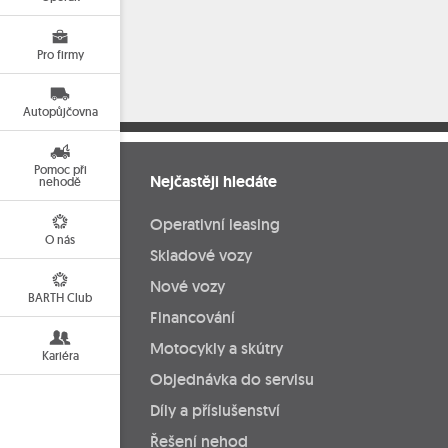
Pro firmy
Autopůjčovna
Pomoc při
Nejčastěji hledáte
nehodě
Operativní leasing
O nás
Skladové vozy
Nové vozy
BARTH Club
Financování
Motocykly a skútry
Kariéra
Objednávka do servisu
Díly a příslušenství
Řešení nehod