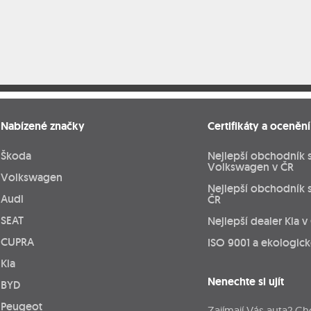
Nabízené značky
Certifikáty a ocenění
Škoda
Nejlepší obchodník 
Volkswagen v ČR
Volkswagen
Nejlepší obchodník 
Audi
ČR
SEAT
Nejlepší dealer Kia v
CUPRA
ISO 9001 a ekologic
Kia
Nenechte si ujít
BYD
Peugeot
Zajímají Vás auta? Ch