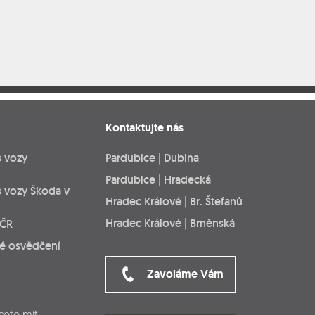
Kontaktujte nás
s vozy
Pardubice | Dubina
Pardubice | Hradecká
s vozy Škoda v
Hradec Králové | Br. Štefanů
Hradec Králové | Brněnská
 ČR
ké osvědčení
Zavoláme Vám
cete mít