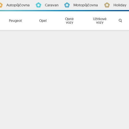
Autopůjčovna
Caravan
Motopůjčovna
Holiday
Ojeté
Užitkové
Peugeot
Opel
vozy
vozy