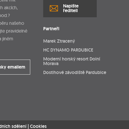
Napište
h akcích,
řediteli
pod.?
dběru našeho
Partneři
jte pravidelné
a jiném
Marek Ztracený
HC DYNAMO PARDUBICE
Moderní horský resort Dolní
Morava
nky emailem
Dostihové závodiště Pardubice
dních sdělení
|
Cookies