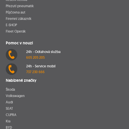
Přezutí pneumatik
Půjčovna aut
Firemní zákazník
E-SHOP
Fleet Operák
Pomoc v nouzi
24h - Odtahová služba
605 205 205
24h - Service mobil
737 230 666
Nabízené značky
Škoda
Volkswagen
Audi
SEAT
CUPRA
Kia
BYD