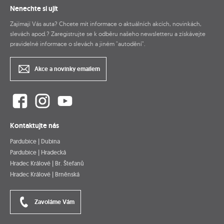
Nenechte si ujít
Zajímají Vás auta? Chcete mít informace o aktuálních akcích, novinkách,
slevách apod.? Zaregistrujte se k odběru našeho newsletteru a získávejte
pravidelné informace o slevách a jiném "autodění".
Akce a novinky emailem
Kontaktujte nás
Pardubice | Dubina
Pardubice | Hradecká
Hradec Králové | Br. Štefanů
Hradec Králové | Brněnská
Zavoláme Vám