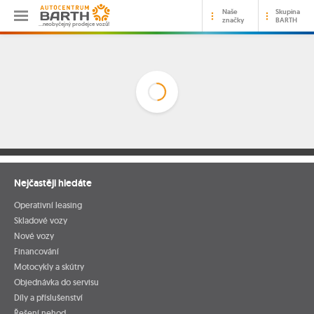
Naše
Skupina
značky
BARTH
…neobyčejný prodejce vozů!
Nejčastěji hledáte
Operativní leasing
Skladové vozy
Nové vozy
Financování
Motocykly a skútry
Objednávka do servisu
Díly a příslušenství
Řešení nehod