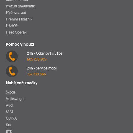
Přezutí pneumatik
Půjčovna aut
Firemní zákazník
E-SHOP
Fleet Operák
Pomoc v nouzi
24h - Odtahová služba
605 205 205
24h - Service mobil
737 230 666
Nabízené značky
Škoda
Volkswagen
Audi
SEAT
CUPRA
Kia
BYD