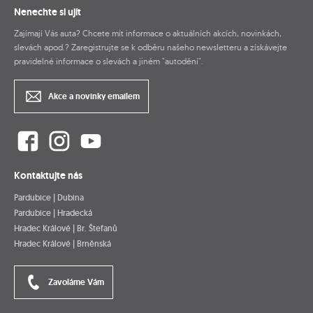
Nenechte si ujít
Zajímají Vás auta? Chcete mít informace o aktuálních akcích, novinkách,
slevách apod.? Zaregistrujte se k odběru našeho newsletteru a získávejte
pravidelné informace o slevách a jiném "autodění".
Akce a novinky emailem
Kontaktujte nás
Pardubice | Dubina
Pardubice | Hradecká
Hradec Králové | Br. Štefanů
Hradec Králové | Brněnská
Zavoláme Vám