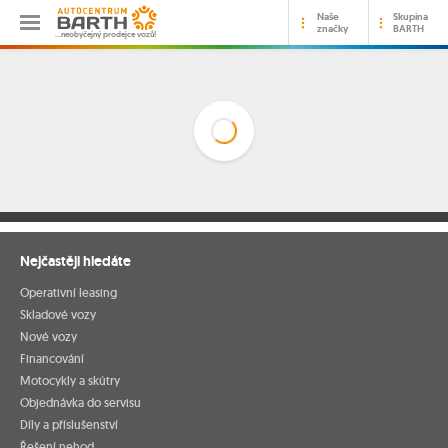
Naše
Skupina
značky
BARTH
…neobyčejný prodejce vozů!
Nejčastěji hledáte
Operativní leasing
Skladové vozy
Nové vozy
Financování
Motocykly a skútry
Objednávka do servisu
Díly a příslušenství
Řešení nehod