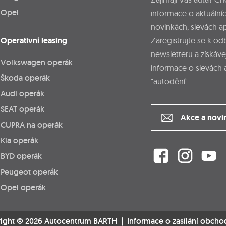
Opel
informace o aktuálníc
novinkách, slevách a
Operativní leasing
Zaregistrujte se k o
newsletteru a získáve
Volkswagen operák
informace o slevách 
Škoda operák
"autodění".
Audi operák
SEAT operák
Akce a novi
CUPRA na operák
Kia operák
BYD operák
Peugeot operák
Opel operák
ight © 2026 Autocentrum BARTH |
Informace o zasílání obcho