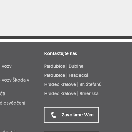
Kontaktujte nás
s vozy
Pardubice | Dubina
Pardubice | Hradecká
s vozy Škoda v
Hradec Králové | Br. Štefanů
Hradec Králové | Brněnská
 ČR
ké osvědčení
Zavoláme Vám
cete mít