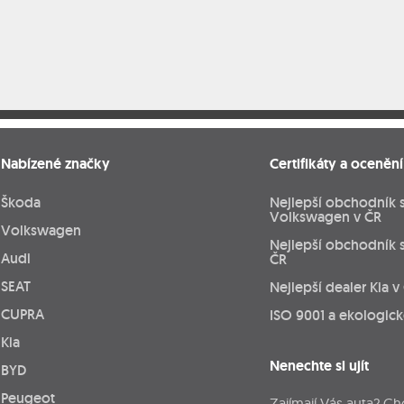
Nabízené značky
Certifikáty a ocenění
Škoda
Nejlepší obchodník 
Volkswagen v ČR
Volkswagen
Nejlepší obchodník 
Audi
ČR
SEAT
Nejlepší dealer Kia v
CUPRA
ISO 9001 a ekologic
Kia
Nenechte si ujít
BYD
Peugeot
Zajímají Vás auta? Ch