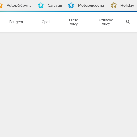
Autopůjčovna
Caravan
Motopůjčovna
Holiday
Ojeté
Užitkové
Peugeot
Opel
vozy
vozy