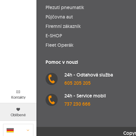
Přezutí pneumatik
Půjčovna aut
Firemní zákazník
E-SHOP
Fleet Operák
Pomoc v nouzi
24h - Odtahová služba
605 205 205
24h - Service mobil
Kontakty
737 230 666
Oblíbené
Copyr