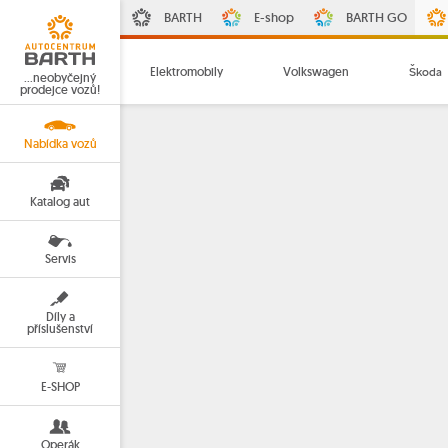
BARTH
E-shop
BARTH GO
Elektromobily
Volkswagen
Škoda
…neobyčejný
prodejce vozů!
Nabídka vozů
Katalog aut
Servis
Díly a
příslušenství
E-SHOP
Operák