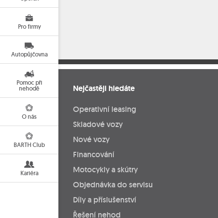
Pro firmy
Autopůjčovna
Pomoc při
Nejčastěji hledáte
nehodě
Operativní leasing
O nás
Skladové vozy
Nové vozy
BARTH Club
Financování
Motocykly a skútry
Kariéra
Objednávka do servisu
Díly a příslušenství
Řešení nehod