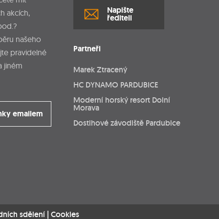
Napište
h akcích,
řediteli
pod.?
dběru našeho
Partneři
jte pravidelné
a jiném
Marek Ztracený
HC DYNAMO PARDUBICE
Moderní horský resort Dolní
Morava
nky emailem
Dostihové závodiště Pardubice
dních sdělení
|
Cookies