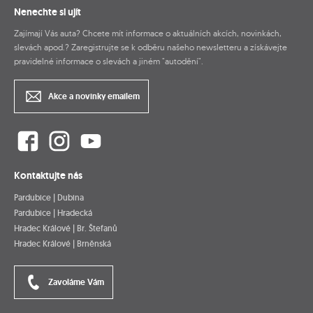
Nenechte si ujít
Zajímají Vás auta? Chcete mít informace o aktuálních akcích, novinkách,
slevách apod.? Zaregistrujte se k odběru našeho newsletteru a získávejte
pravidelné informace o slevách a jiném "autodění".
Akce a novinky emailem
Kontaktujte nás
Pardubice | Dubina
Pardubice | Hradecká
Hradec Králové | Br. Štefanů
Hradec Králové | Brněnská
Zavoláme Vám