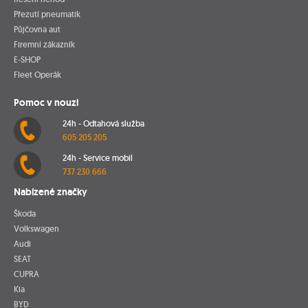
Přezutí pneumatik
Půjčovna aut
Firemní zákazník
E-SHOP
Fleet Operák
Pomoc v nouzi
24h - Odtahová služba
605 205 205
24h - Service mobil
737 230 666
Nabízené značky
Škoda
Volkswagen
Audi
SEAT
CUPRA
Kia
BYD