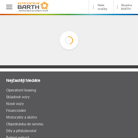
Naše
Skupina
značky
BARTH
…neobyčejný prodejce vozů!
Nejčastěji hledáte
Operativní leasing
Skladové vozy
Nové vozy
Financování
Motocykly a skútry
Objednávka do servisu
Díly a příslušenství
Řešení nehod