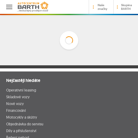
Naše
Skupina
značky
BARTH
…neobyčejný prodejce vozů!
Nejčastěji hledáte
Operativní leasing
Skladové vozy
Nové vozy
Financování
Motocykly a skútry
Objednávka do servisu
Díly a příslušenství
Řešení nehod