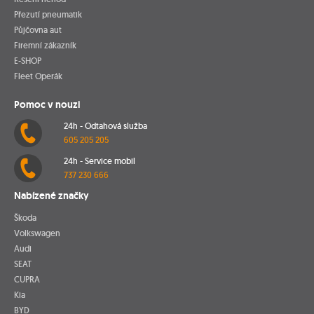
Přezutí pneumatik
Půjčovna aut
Firemní zákazník
E-SHOP
Fleet Operák
Pomoc v nouzi
24h - Odtahová služba
605 205 205
24h - Service mobil
737 230 666
Nabízené značky
Škoda
Volkswagen
Audi
SEAT
CUPRA
Kia
BYD