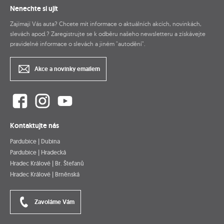
Nenechte si ujít
Zajímají Vás auta? Chcete mít informace o aktuálních akcích, novinkách,
slevách apod.? Zaregistrujte se k odběru našeho newsletteru a získávejte
pravidelné informace o slevách a jiném "autodění".
Akce a novinky emailem
Kontaktujte nás
Pardubice | Dubina
Pardubice | Hradecká
Hradec Králové | Br. Štefanů
Hradec Králové | Brněnská
Zavoláme Vám