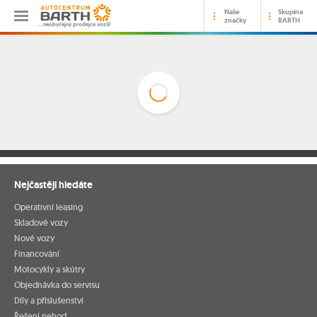
Naše
Skupina
značky
BARTH
…neobyčejný prodejce vozů!
Nejčastěji hledáte
Operativní leasing
Skladové vozy
Nové vozy
Financování
Motocykly a skútry
Objednávka do servisu
Díly a příslušenství
Řešení nehod