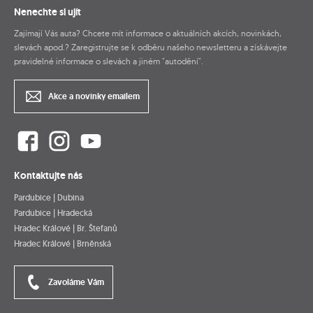
Nenechte si ujít
Zajímají Vás auta? Chcete mít informace o aktuálních akcích, novinkách,
slevách apod.? Zaregistrujte se k odběru našeho newsletteru a získávejte
pravidelné informace o slevách a jiném "autodění".
Akce a novinky emailem
Kontaktujte nás
Pardubice | Dubina
Pardubice | Hradecká
Hradec Králové | Br. Štefanů
Hradec Králové | Brněnská
Zavoláme Vám