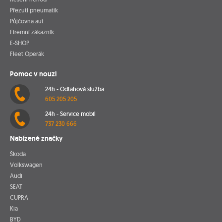
Přezutí pneumatik
Půjčovna aut
Firemní zákazník
E-SHOP
Fleet Operák
Pomoc v nouzi
24h - Odtahová služba
605 205 205
24h - Service mobil
737 230 666
Nabízené značky
Škoda
Volkswagen
Audi
SEAT
CUPRA
Kia
BYD