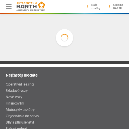
Naše
Skupina
značky
BARTH
…neobyčejný prodejce vozů!
Nejčastěji hledáte
Operativní leasing
Skladové vozy
Nové vozy
Financování
Motocykly a skútry
Objednávka do servisu
Díly a příslušenství
Řešení nehod