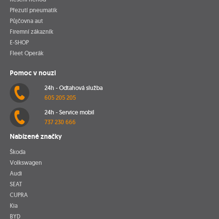
Přezutí pneumatik
Půjčovna aut
Firemní zákazník
E-SHOP
Fleet Operák
Pomoc v nouzi
24h - Odtahová služba
605 205 205
24h - Service mobil
737 230 666
Nabízené značky
Škoda
Volkswagen
Audi
SEAT
CUPRA
Kia
BYD