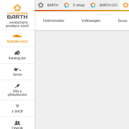
BARTH
E-shop
BARTH GO
Elektromobily
Volkswagen
Škoda
…neobyčejný
prodejce vozů!
Nabídka vozů
Katalog aut
Servis
Díly a
příslušenství
E-SHOP
Operák