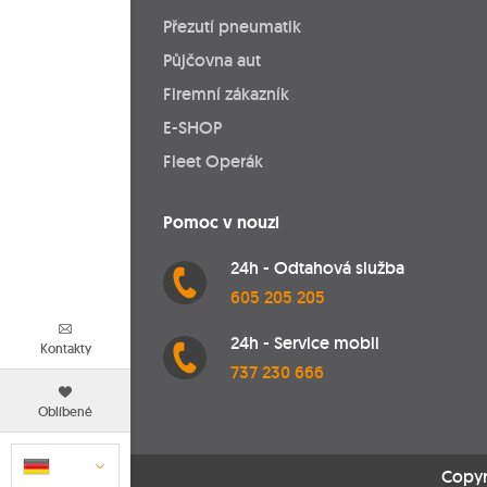
Přezutí pneumatik
Půjčovna aut
Firemní zákazník
E-SHOP
Fleet Operák
Pomoc v nouzi
24h - Odtahová služba
605 205 205
24h - Service mobil
Kontakty
737 230 666
Oblíbené
Copyr