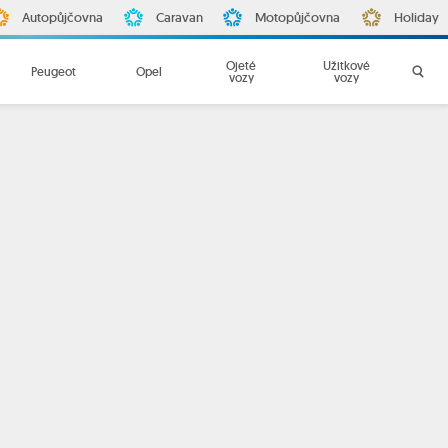
Autopůjčovna
Caravan
Motopůjčovna
Holiday
Ojeté
Užitkové
Peugeot
Opel
vozy
vozy