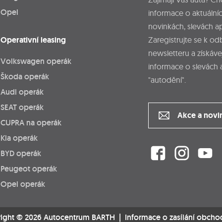
Opel
informace o aktuálníc
novinkách, slevách a
Operativní leasing
Zaregistrujte se k o
newsletteru a získáve
Volkswagen operák
informace o slevách 
Škoda operák
"autodění".
Audi operák
SEAT operák
Akce a novi
CUPRA na operák
Kia operák
BYD operák
Peugeot operák
Opel operák
ight © 2026 Autocentrum BARTH |
Informace o zasílání obcho