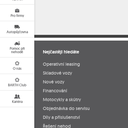
Pro firmy
Autopůjčovna
Pomoc při
Nejčastěji hledáte
nehodě
Operativní leasing
O nás
Skladové vozy
Nové vozy
BARTH Club
Financování
Motocykly a skútry
Kariéra
Objednávka do servisu
Díly a příslušenství
Řešení nehod