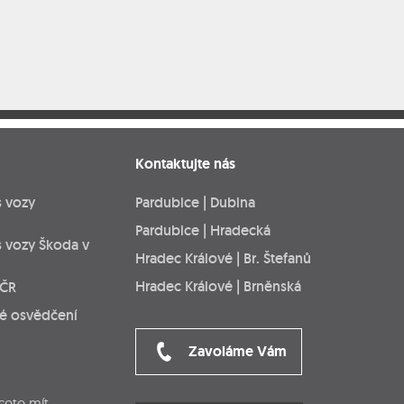
Kontaktujte nás
s vozy
Pardubice | Dubina
Pardubice | Hradecká
s vozy Škoda v
Hradec Králové | Br. Štefanů
Hradec Králové | Brněnská
 ČR
ké osvědčení
Zavoláme Vám
cete mít