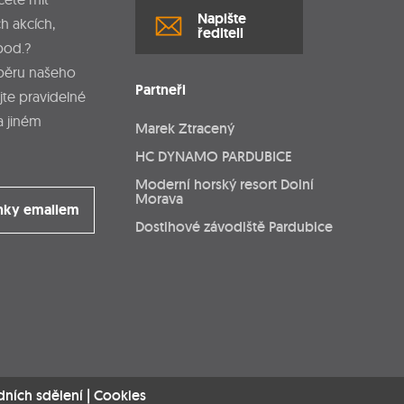
Napište
h akcích,
řediteli
pod.?
dběru našeho
Partneři
jte pravidelné
a jiném
Marek Ztracený
HC DYNAMO PARDUBICE
Moderní horský resort Dolní
Morava
nky emailem
Dostihové závodiště Pardubice
dních sdělení
|
Cookies