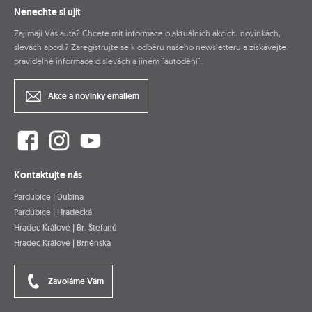
Nenechte si ujít
Zajímají Vás auta? Chcete mít informace o aktuálních akcích, novinkách,
slevách apod.? Zaregistrujte se k odběru našeho newsletteru a získávejte
pravidelné informace o slevách a jiném "autodění".
Akce a novinky emailem
Kontaktujte nás
Pardubice | Dubina
Pardubice | Hradecká
Hradec Králové | Br. Štefanů
Hradec Králové | Brněnská
Zavoláme Vám