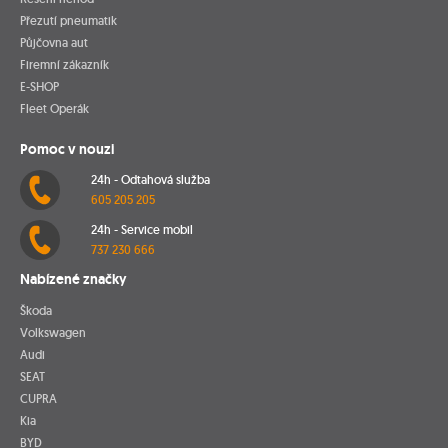
Přezutí pneumatik
Půjčovna aut
Firemní zákazník
E-SHOP
Fleet Operák
Pomoc v nouzi
24h - Odtahová služba
605 205 205
24h - Service mobil
737 230 666
Nabízené značky
Škoda
Volkswagen
Audi
SEAT
CUPRA
Kia
BYD