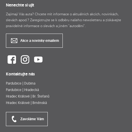
Nenechte si ujít
Zajímají Vás auta? Chcete mít informace o aktuálních akcích, novinkách,
slevách apod.? Zaregistrujte se k odběru našeho newsletteru a získávejte
pravidelné informace o slevách a jiném "autodění".
Akce a novinky emailem
Kontaktujte nás
Pardubice | Dubina
Pardubice | Hradecká
Hradec Králové | Br. Štefanů
Hradec Králové | Brněnská
Zavoláme Vám