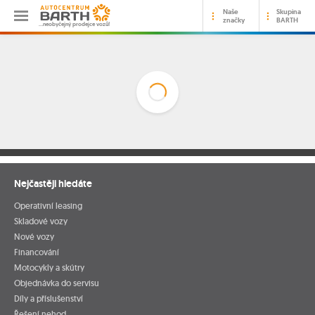
Naše
Skupina
značky
BARTH
…neobyčejný prodejce vozů!
Nejčastěji hledáte
Operativní leasing
Skladové vozy
Nové vozy
Financování
Motocykly a skútry
Objednávka do servisu
Díly a příslušenství
Řešení nehod