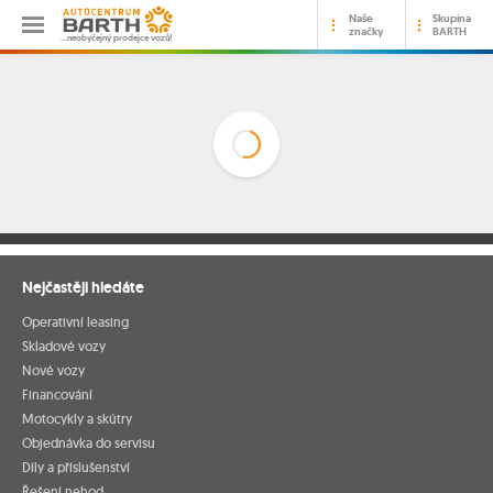
Naše
Skupina
značky
BARTH
…neobyčejný prodejce vozů!
Nejčastěji hledáte
Operativní leasing
Skladové vozy
Nové vozy
Financování
Motocykly a skútry
Objednávka do servisu
Díly a příslušenství
Řešení nehod