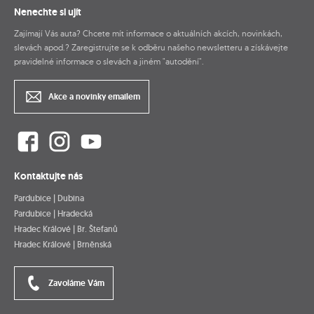
Nenechte si ujít
Zajímají Vás auta? Chcete mít informace o aktuálních akcích, novinkách,
slevách apod.? Zaregistrujte se k odběru našeho newsletteru a získávejte
pravidelné informace o slevách a jiném "autodění".
Akce a novinky emailem
Kontaktujte nás
Pardubice | Dubina
Pardubice | Hradecká
Hradec Králové | Br. Štefanů
Hradec Králové | Brněnská
Zavoláme Vám