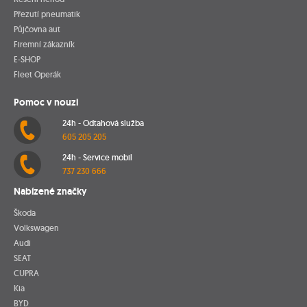
Přezutí pneumatik
Půjčovna aut
Firemní zákazník
E-SHOP
Fleet Operák
Pomoc v nouzi
24h - Odtahová služba
605 205 205
24h - Service mobil
737 230 666
Nabízené značky
Škoda
Volkswagen
Audi
SEAT
CUPRA
Kia
BYD