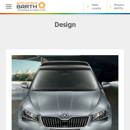
Naše
Skupina
značky
BARTH
…neobyčejný prodejce vozů!
Design