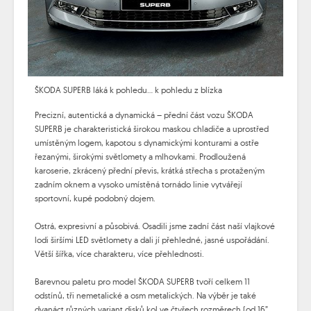
ŠKODA SUPERB láká k pohledu... k pohledu z blízka
Precizní, autentická a dynamická – přední část vozu ŠKODA
SUPERB je charakteristická širokou maskou chladiče a uprostřed
umístěným logem, kapotou s dynamickými konturami a ostře
řezanými, širokými světlomety a mlhovkami. Prodloužená
karoserie, zkrácený přední převis, krátká střecha s protaženým
zadním oknem a vysoko umístěná tornádo linie vytvářejí
sportovní, kupé podobný dojem.
Ostrá, expresivní a působivá. Osadili jsme zadní část naší vlajkové
lodi širšími LED světlomety a dali jí přehledné, jasné uspořádání.
Větší šířka, více charakteru, více přehlednosti.
Barevnou paletu pro model ŠKODA SUPERB tvoří celkem 11
odstínů, tři nemetalické a osm metalických. Na výběr je také
dvanáct různých variant disků kol ve čtyřech rozměrech (od 16”