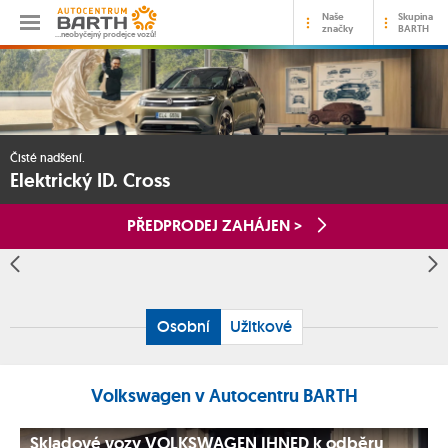
Naše
Skupina
značky
BARTH
…neobyčejný prodejce vozů!
Čisté nadšení.
Elektrický ID. Cross
PŘEDPRODEJ ZAHÁJEN >
Osobní
Užitkové
Volkswagen v Autocentru BARTH
Skladové vozy VOLKSWAGEN IHNED k odběru