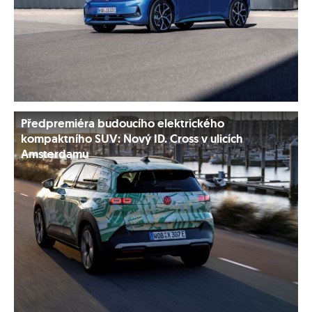
Předpremiéra budoucího elektrického
kompaktního SUV: Nový ID. Cross v ulicích
Amsterdamu