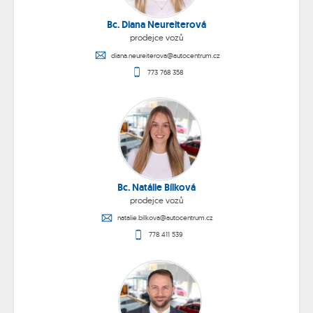
Bc.
Diana Neureiterová
prodejce vozů
diana.neureiterova@autocentrum.cz
773 768 358
Bc.
Natálie Bílková
prodejce vozů
natalie.bilkova@autocentrum.cz
778 411 539