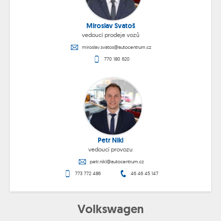
Miroslav Svatoš
vedoucí prodeje vozů
miroslav.svatos@autocentrum.cz
770 180 620
Petr Nikl
vedoucí provozu
petr.nikl@autocentrum.cz
773 772 486
46 46 45 147
Volkswagen