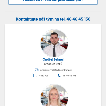
Kontaktujte náš tým na tel. 46 46 45 130
Ondřej Sehnal
prodejce vozů
ondrej.sehnal@autocentrum.cz
777 889 725
46 46 45 103