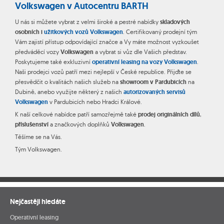
Volkswagen v Autocentru BARTH
U nás si můžete vybrat z velmi široké a pestré nabídky
skladových
osobních i
užitkových vozů Volkswagen
. Certifikovaný prodejní tým
Vám zajistí přístup odpovídající značce a Vy máte možnost vyzkoušet
předváděcí vozy
Volkswagen
a vybrat si vůz dle Vašich představ.
Poskytujeme také exkluzivní
operativní leasing na vozy Volkswagen
.
Naši prodejci vozů patří mezi nejlepší v České republice. Přijďte se
přesvědčit o kvalitách našich služeb na
showroom v Pardubicích
na
Dubině, anebo využijte některý z našich
autorizovaných servisů
Volkswagen
v Pardubicích nebo Hradci Králové.
K naší celkové nabídce patří samozřejmě také
prodej originálních dílů
,
příslušenství
a značkových doplňků
Volkswagen
.
Těšíme se na Vás.
Tým Volkswagen.
Nejčastěji hledáte
Operativní leasing