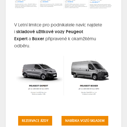
V Letní limitce pro podnikatele navíc najdete
i
skladové užitkové vozy Peugeot
Expert
a
Boxer
připravené k okamžitému
odběru.
REZERVACE JÍZDY
NABÍDKA VOZŮ SKLADEM