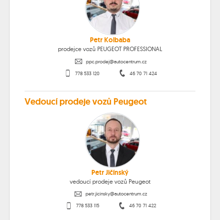
Petr Kolbaba
prodejce vozů PEUGEOT PROFESSIONAL
ppc.prodej@autocentrum.cz
778 533 120
46 70 71 424
Vedoucí prodeje vozů Peugeot
Petr Jičínský
vedoucí prodeje vozů Peugeot
petr.jicinsky@autocentrum.cz
778 533 115
46 70 71 422