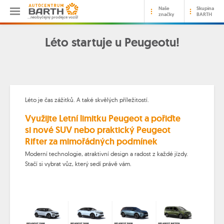
Naše
Skupina
značky
BARTH
…neobyčejný prodejce vozů!
Léto startuje u Peugeotu!
Léto je čas zážitků. A také skvělých příležitostí.
Využijte
Letní limitku Peugeot
a pořiďte
si
nové
SUV
nebo praktický
Peugeot
Rifter
za mimořádných podmínek
Moderní technologie, atraktivní design a radost z každé jízdy.
Stačí si vybrat vůz, který sedí právě vám.