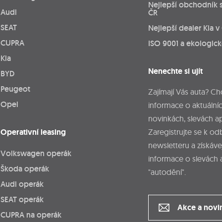
Nejlepší obchodník 
Audi
ČR
SEAT
Nejlepší dealer Kia v
CUPRA
ISO 9001 a ekologic
Kia
Nenechte si ujít
BYD
Peugeot
Zajímají Vás auta? Ch
Opel
informace o aktuálníc
novinkách, slevách a
Operativní leasing
Zaregistrujte se k o
newsletteru a získáve
Volkswagen operák
informace o slevách 
Škoda operák
"autodění".
Audi operák
SEAT operák
Akce a novi
CUPRA na operák