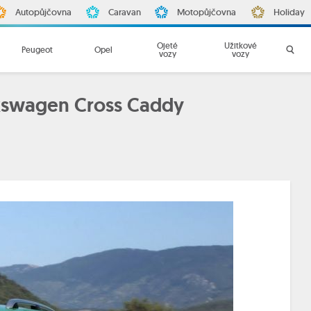
Autopůjčovna
Caravan
Motopůjčovna
Holiday
Ojeté
Užitkové
Peugeot
Opel
vozy
vozy
lkswagen Cross Caddy