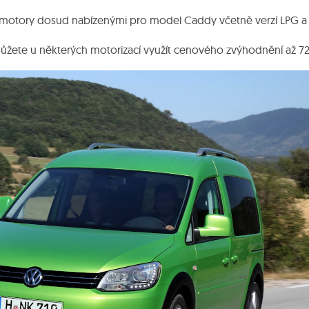
 motory dosud nabízenými pro model Caddy včetně verzí LPG a
žete u některých motorizací využít cenového zvýhodnění až 72