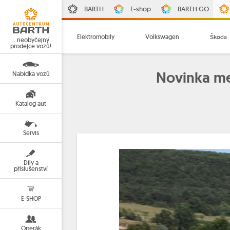
BARTH
E-shop
BARTH GO
Elektromobily
Volkswagen
Škoda
…neobyčejný
prodejce vozů!
Novinka me
Nabídka vozů
Katalog aut
Servis
Díly a
příslušenství
E-SHOP
Operák