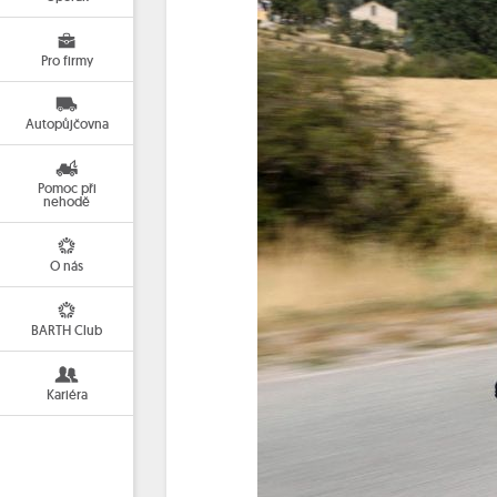
Pro firmy
Autopůjčovna
Pomoc při
nehodě
O nás
BARTH Club
Kariéra