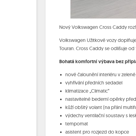
Nový Volkswagen Cross Caddy rozšiř
Volkswagen Užitkové vozy doplňuje
Touran. Cross Caddy se odlišuje o
Bohatá komfortní výbava bez přípl
nové čalounění interiéru v zelené
vyhřívání předních sedadel
klimatizace „Climatic“
nastavitelné bederní opěrky pře
kůží obšitý volant (na přání multi
výdechy ventilační soustavy s l
tempomat
asistent pro rozjezd do kopce