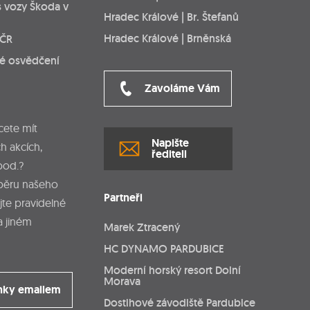
s vozy Škoda v
Hradec Králové | Br. Štefanů
Hradec Králové | Brněnská
 ČR
ké osvědčení
Zavoláme Vám
cete mít
Napište
h akcích,
řediteli
pod.?
dběru našeho
Partneři
jte pravidelné
a jiném
Marek Ztracený
HC DYNAMO PARDUBICE
Moderní horský resort Dolní
Morava
nky emailem
Dostihové závodiště Pardubice