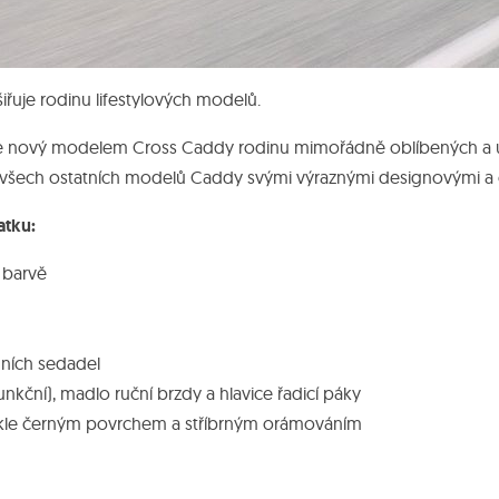
uje rodinu lifestylových modelů.
 nový modelem Cross Caddy rodinu mimořádně oblíbených a úsp
d všech ostatních modelů Caddy svými výraznými designovými a
atku:
 barvě
dních sedadel
funkční), madlo ruční brzdy a hlavice řadicí páky
eskle černým povrchem a stříbrným orámováním