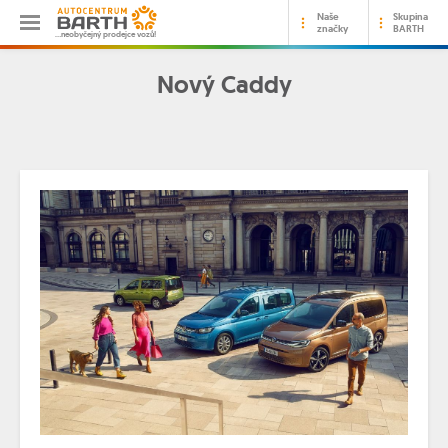
Naše
Skupina
značky
BARTH
…neobyčejný prodejce vozů!
Nový Caddy