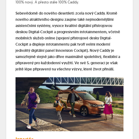
100% nový. A přesto stále 100% Caddy.
Sebevědomě do nového desetiletí: zcela nový Caddy. Kromě
nového atraktivního designu zaujme také nejmodernějšími
asistenčními systémy, vysoce kvalitní digitální přístrojovou
deskou Digital-Cockpit a progresivním infotainmentem, včetně
mobilních služeb online (spojení přístrojové desky Digital-
Cockpit a displeje infotainmentu pak tvoří velmi moderní
jednolitý digitální panel Innovision Cockpit). Nový Caddy je
samozřejmě stejně jako dříve maximálně spolehlivý, flexibilní a
připravený pro každodenní využití. Ve své 5. generaci je však
ještě lépe připravený na všechny výzvy, které život přináší.