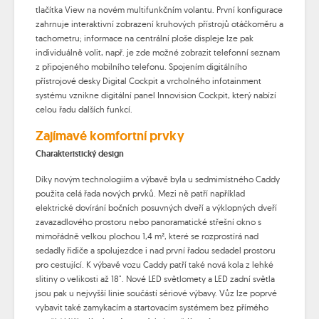
tlačítka View na novém multifunkčním volantu. První konfigurace
zahrnuje interaktivní zobrazení kruhových přístrojů otáčkoměru a
tachometru; informace na centrální ploše displeje lze pak
individuálně volit, např. je zde možné zobrazit telefonní seznam
z připojeného mobilního telefonu. Spojením digitálního
přístrojové desky Digital Cockpit a vrcholného infotainment
systému vznikne digitální panel Innovision Cockpit, který nabízí
celou řadu dalších funkcí.
Zajímavé komfortní prvky
Charakteristický design
Díky novým technologiím a výbavě byla u sedmimístného Caddy
použita celá řada nových prvků. Mezi ně patří například
elektrické dovírání bočních posuvných dveří a výklopných dveří
zavazadlového prostoru nebo panoramatické střešní okno s
mimořádně velkou plochou 1,4 m², které se rozprostírá nad
sedadly řidiče a spolujezdce i nad první řadou sedadel prostoru
pro cestující. K výbavě vozu Caddy patří také nová kola z lehké
slitiny o velikosti až 18". Nové LED světlomety a LED zadní světla
jsou pak u nejvyšší linie součástí sériové výbavy. Vůz lze poprvé
vybavit také zamykacím a startovacím systémem bez přímého