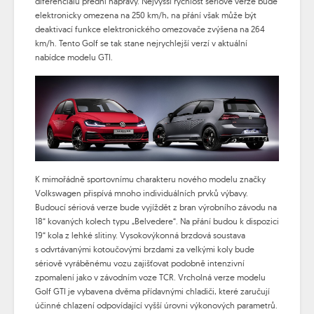
diferenciálu přední nápravy. Nejvyšší rychlost sériové verze bude
elektronicky omezena na 250 km/h, na přání však může být
deaktivací funkce elektronického omezovače zvýšena na 264
km/h. Tento Golf se tak stane nejrychlejší verzí v aktuální
nabídce modelu GTI.
K mimořádně sportovnímu charakteru nového modelu značky
Volkswagen přispívá mnoho individuálních prvků výbavy.
Budoucí sériová verze bude vyjíždět z bran výrobního závodu na
18“ kovaných kolech typu „Belvedere“. Na přání budou k dispozici
19“ kola z lehké slitiny. Vysokovýkonná brzdová soustava
s odvrtávanými kotoučovými brzdami za velkými koly bude
sériově vyráběnému vozu zajišťovat podobně intenzivní
zpomalení jako v závodním voze TCR. Vrcholná verze modelu
Golf GTI je vybavena dvěma přídavnými chladiči, které zaručují
účinné chlazení odpovídající vyšší úrovni výkonových parametrů.