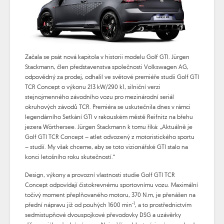
Začala se psát nová kapitola v historii modelu Golf GTI. Jürgen
Stackmann, člen představenstva společnosti Volkswagen AG,
odpovědný za prodej, odhalil ve světové premiéře studii Golf GTI
TCR Concept o výkonu 213 kW/290 k1, silniční verzi
stejnojmenného závodního vozu pro mezinárodní seriál
okruhových závodů TCR. Premiéra se uskutečnila dnes v rámci
legendárního Setkání GTI v rakouském městě Reifnitz na břehu
jezera Wörthersee. Jürgen Stackmann k tomu říká: „Aktuálně je
Golf GTI TCR Concept – atlet odvozený z motoristického sportu
– studií. My však chceme, aby se toto vizionářské GTI stalo na
konci letošního roku skutečností.“
Design, výkony a provozní vlastnosti studie Golf GTI TCR
Concept odpovídají čistokrevnému sportovnímu vozu. Maximální
točivý moment přeplňovaného motoru, 370 N.m, je přenášen na
-1
přední nápravu již od pouhých 1600 min
, a to prostřednictvím
sedmistupňové dvouspojkové převodovky DSG a uzávěrky