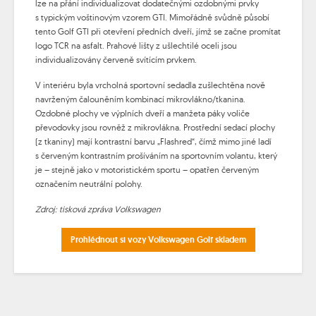
lze na přání individualizovat dodatečnými ozdobnými prvky
s typickým voštinovým vzorem GTI. Mimořádně svůdně působí
tento Golf GTI při otevření předních dveří, jímž se začne promítat
logo TCR na asfalt. Prahové lišty z ušlechtilé oceli jsou
individualizovány červeně svítícím prvkem.
V interiéru byla vrcholná sportovní sedadla zušlechtěna nově
navrženým čalouněním kombinací mikrovlákno/tkanina.
Ozdobné plochy ve výplních dveří a manžeta páky voliče
převodovky jsou rovněž z mikrovlákna. Prostřední sedací plochy
(z tkaniny) mají kontrastní barvu „Flashred“, čímž mimo jiné ladí
s červeným kontrastním prošíváním na sportovním volantu, který
je – stejně jako v motoristickém sportu – opatřen červeným
označením neutrální polohy.
Zdroj: tisková zpráva Volkswagen
Prohlédnout si vozy Volkswagen Golf skladem