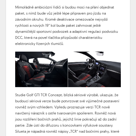
Mimořádně ambiciózní řidiči si budou moci na přání objednat
paket, s nímž bude vůz ještě lépe připraven pro jízdu na
závodním okruhu. Kromě deaktivace omezovače nejvyšší
rychlosti a nových 19“ kol bude paket zahrnovat ještě
dynamičtější sportovní podvozek a adaptivní regulaci podvozku
DCC, která na povel tlačítka přizpůsobí charakteristiku
elektronicky řízených tlumičů.
Studie Golf GTI TCR Concept, blízká sériové výrobě, ukazuje, že
budoucí sériová verze bude potvrzovat své výjimečné postavení
rovněž svým vzhledem. Vpředu prozrazuje verzi TCR nově
navržený nárazník s ostře tvarovaným spoilerem. Rovněž nová
jsou rozšíření bočních prahů, jejichž linie pokračují až do zadní
partie. Zde ústí do difuzoru s koncovkami výfukové soustavy.
Silueta je nápadná rovněž nápisy „TCR“ nad bočními prahy, které