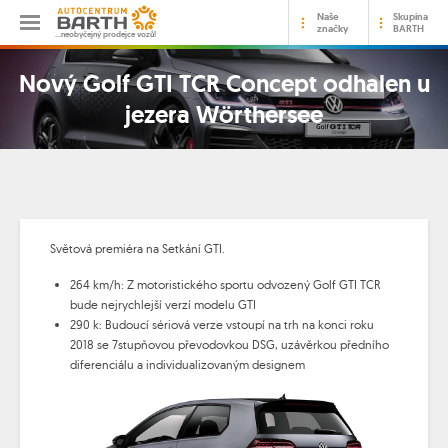
Naše
Skupina
značky
BARTH
…neobyčejný prodejce vozů!
Nový Golf GTI TCR Concept odhalen u
jezera Wörthersee
Světová premiéra na Setkání GTI.
264 km/h: Z motoristického sportu odvozený Golf GTI TCR
bude nejrychlejší verzí modelu GTI
290 k: Budoucí sériová verze vstoupí na trh na konci roku
2018 se 7stupňovou převodovkou DSG, uzávěrkou předního
diferenciálu a individualizovaným designem