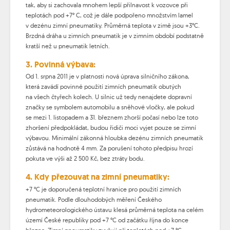
tak, aby si zachovala mnohem lepší přilnavost k vozovce při
teplotách pod +7° C, což je dále podpořeno množstvím lamel
v dezénu zimní pneumatiky. Průměrná teplota v zimě jsou +3°C.
Brzdná dráha u zimních pneumatik je v zimním období podstatně
kratší než u pneumatik letních.
3. Povinná výbava:
Od 1. srpna 2011 je v platnosti nová úprava silničního zákona,
která zavádí povinné použití zimních pneumatik obutých
na všech čtyřech kolech. U silnic už tedy nenajdete dopravní
značky se symbolem automobilu a sněhové vločky, ale pokud
se mezi 1. listopadem a 31. březnem zhorší počasí nebo lze toto
zhoršení předpokládat, budou řidiči moci vyjet pouze se zimní
výbavou. Minimální zákonná hloubka dezénu zimních pneumatik
zůstává na hodnotě 4 mm. Za porušení tohoto předpisu hrozí
pokuta ve výši až 2 500 Kč, bez ztráty bodu.
4. Kdy přezouvat na zimní pneumatiky:
+7 °C je doporučená teplotní hranice pro použití zimních
pneumatik. Podle dlouhodobých měření Českého
hydrometeorologického ústavu klesá průměrná teplota na celém
území České republiky pod +7 °C od začátku října do konce