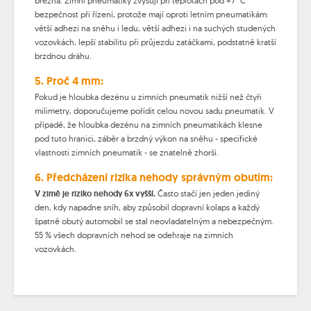
března. Zimní pneumatiky zvyšují při teplotách pod +7 °C
bezpečnost při řízení, protože mají oproti letním pneumatikám:
větší adhezi na sněhu i ledu, větší adhezi i na suchých studených
vozovkách, lepší stabilitu při průjezdu zatáčkami, podstatně kratší
brzdnou dráhu.
5. Proč 4 mm:
Pokud je hloubka dezénu u zimních pneumatik nižší než čtyři
milimetry, doporučujeme pořídit celou novou sadu pneumatik. V
případě, že hloubka dezénu na zimních pneumatikách klesne
pod tuto hranici, záběr a brzdný výkon na sněhu - specifické
vlastnosti zimních pneumatik - se znatelně zhorší.
6. Předcházení rizika nehody správným obutím:
V zimě je riziko nehody 6x vyšší.
Často stačí jen jeden jediný
den, kdy napadne sníh, aby způsobil dopravní kolaps a každý
špatně obutý automobil se stal neovladatelným a nebezpečným.
55 % všech dopravních nehod se odehraje na zimních
vozovkách.