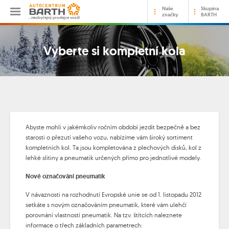
Naše
Skupina
značky
BARTH
…neobyčejný prodejce vozů!
Vyberte si kompletní kola
Abyste mohli v jakémkoliv ročním období jezdit bezpečně a bez
starosti o přezutí vašeho vozu, nabízíme vám široký sortiment
kompletních kol. Ta jsou kompletována z plechových disků, kol z
lehké slitiny a pneumatik určených přímo pro jednotlivé modely.
Nové označování pneumatik
V návaznosti na rozhodnutí Evropské unie se od 1. listopadu 2012
setkáte s novým označováním pneumatik, které vám ulehčí
porovnání vlastností pneumatik. Na tzv. štítcích naleznete
informace o třech základních parametrech: