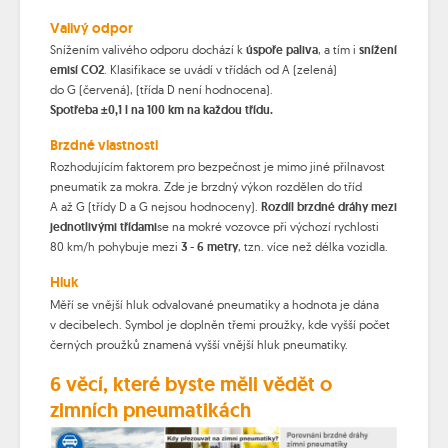
Valivý odpor
Snížením valivého odporu dochází k
úspoře paliva
, a tím i
snížení
emisí CO2
. Klasifikace se uvádí v třídách od A (zelená)
do G (červená), (třída D není hodnocena).
Spotřeba ±0,1 l na 100 km na každou třídu.
Brzdné vlastnosti
Rozhodujícím faktorem pro bezpečnost je mimo jiné přilnavost
pneumatik za mokra. Zde je brzdný výkon rozdělen do tříd
A až G (třídy D a G nejsou hodnoceny).
Rozdíl brzdné dráhy mezi
jednotlivými třídami
se na mokré vozovce při výchozí rychlosti
80 km/h pohybuje mezi
3 - 6 metry
, tzn. více než délka vozidla.
Hluk
Měří se vnější hluk odvalované pneumatiky a hodnota je dána
v decibelech. Symbol je doplněn třemi proužky, kde vyšší počet
černých proužků znamená vyšší vnější hluk pneumatiky.
6 věcí, které byste měli vědět o
zimních pneumatikách