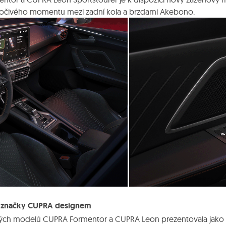
 točivého momentu mezi zadní kola a brzdami Akebono.
t značky CUPRA designem
ých modelů CUPRA Formentor a CUPRA Leon prezentovala jako zna