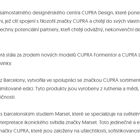
 samostatného designérského centra CUPRA Design, které pone
jež cítí spojení s filozofií značky CUPRA a chtějí do svých vlastn
chny potenciální partnery, kteří chtějí odvážný, nekonvenční d
terá stála za zrodem nových modelů CUPRA Formentor a CUPRA L
vinky.
z Barcelony, vytvořila ve spolupráci se značkou CUPRA sortiment 
imitované edici. Tyto produkty jsou vyrobeny z ruthenia a mědi,
čnosti.
 barcelonským studiem Marset, které se specializuje na světelný
terpretace ikonického svítidla značky Marset. Toto jedinečné a 
načky CUPRA, které jsou založeny na ušlechtilosti, sofistikovano