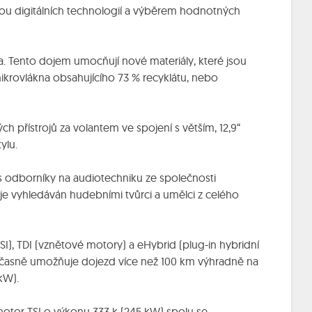
řadou digitálních technologií a výběrem hodnotných
a. Tento dojem umocňují nové materiály, které jsou
ikrovlákna obsahujícího 73 % recyklátu, nebo
ých přístrojů za volantem ve spojení s větším, 12,9“
ylu.
 odborníky na audiotechniku ze společnosti
 je vyhledáván hudebními tvůrci a umělci z celého
I), TDI (vznětové motory) a eHybrid (plug-in hybridní
učasně umožňuje dojezd více než 100 km výhradně na
kW).
otor TSI o výkonu 333 k (245 kW) spolu se