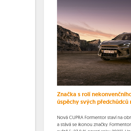
Značka s rolí nekonvenčníh
úspěchy svých předchůdců
Nová CUPRA Formentor staví na obr
a stává se ikonou značky. Forment