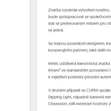
Značka oznámila vytvoření nového,
bude spolupracovat se společnostmi, 
stát se preferovaným místem pro vše
se jedná.
Se stejnou posedlostí designem, k
kooperujícími partnery, také další no
MAM, udržitelná klenotnická značka 
Kmeni“ ve standardním provedení i l
k vyjádření podstaty původní autenti
V druhém případě se CUPRA spojila s
Dipping Light, nápadně barevná rein
Obsession, sdílí estetické hodnoty z