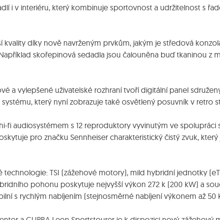
lí i v interiéru, který kombinuje sportovnost a udržitelnost s 
šší kvality díky nově navrženým prvkům, jakým je středová konzol
 Například skořepinová sedadla jsou čalouněna buď tkaninou z m
ové a vylepšené uživatelské rozhraní tvoří digitální panel sdružen
systému, který nyní zobrazuje také osvětlený posuvník v retro st
fi audiosystémem s 12 reproduktory vyvinutým ve spolupráci s
skytuje pro značku Sennheiser charakteristický čistý zvuk, který
 technologie: TSI (zážehové motory), mild hybridní jednotky (eTS
ybridního pohonu poskytuje nejvyšší výkon 272 k (200 kW) a so
ibilní s rychlým nabíjením (stejnosměrné nabíjení výkonem až 50 
tor a CUPRA Leon Sportstourer je k dispozici nový zážehový m