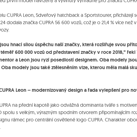
Hned první model navržený a vyvinutý výhradně pro značku CUPRA
 CUPRA Leon, 5dveřový hatchback a Sportstourer, přicházejí s
2024 dodala značka CUPRA 56 600 vozů, což je o 21,4 % více než v
vozy.
u hnací sílou úspěchu naší značky, která rozšiřuje svou přít
 téměř 600 000 vozů od představení značky v roce 2018,“ řekl
or a Leon jsou ryzí posedlostí designem. Oba modely jsou s
Oba modely jsou také ztělesněním vize, kterou měla malá s
UPRA Leon – modernizovaný design a řada vylepšení pro n
UPRA na přední kapotě jako odvážná dominanta tváře s motivem ž
ED spolu s velkým, výrazným spodním otvorem připomínajícím roz
signu rámec pro centrální osvětlené logo CUPRA. Charakter obo
.