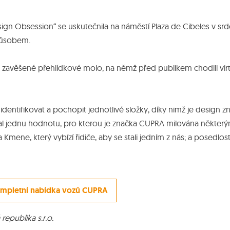
ign Obsession“ se uskutečnila na náměstí Plaza de Cibeles v sr
působem.
 zavěšené přehlídkové molo, na němž před publikem chodili virt
entifikovat a pochopit jednotlivé složky, díky nimž je design 
val jednu hodnotu, pro kterou je značka CUPRA milována některým
Kmene, který vybízí řidiče, aby se stali jedním z nás; a posedlos
mpletní nabídka vozů CUPRA
republika s.r.o.