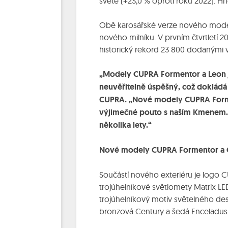
světě (+23,0 % oproti roku 2022). 
Obě karosářské verze nového modelu
nového milníku. V prvním čtvrtletí 
historický rekord 23 800 dodanými 
„Modely CUPRA Formentor a Leon jso
neuvěřitelně úspěšný, což dokládá
CUPRA. „Nové modely CUPRA Forment
výjimečné pouto s naším Kmenem. 
několika lety.“
Nové modely CUPRA Formentor a C
Součástí nového exteriéru je logo C
trojúhelníkové světlomety Matrix L
trojúhelníkový motiv světelného de
bronzová Century a šedá Enceladus