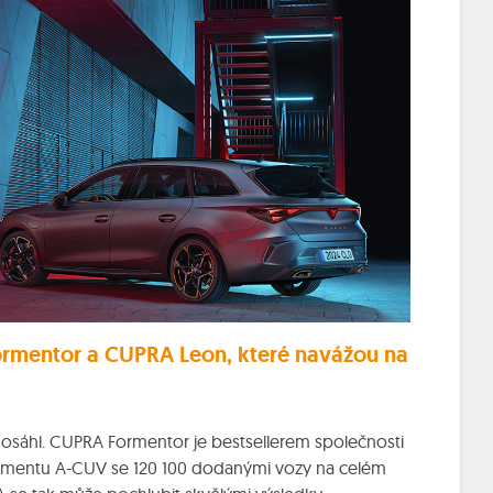
ormentor a CUPRA Leon, které navážou na
sáhl. CUPRA Formentor je bestsellerem společnosti
egmentu A-CUV se 120 100 dodanými vozy na celém