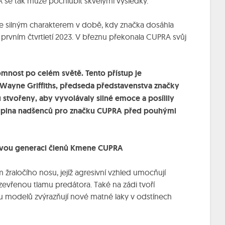
 se tak může pochlubit skvělými výsledky.
e silným charakterem v době, kdy značka dosáhla
 prvním čtvrtletí 2023. V březnu překonala CUPRA svůj
omnost po celém světě. Tento přístup je
 Wayne Griffiths, předseda představenstva značky
tvořeny, aby vyvolávaly silné emoce a posílily
kupina nadšenců pro značku CUPRA před pouhými
ovou generaci členů Kmene CUPRA
raločího nosu, jejíž agresivní vzhled umocňují
evřenou tlamu predátora. Také na zádi tvoří
u modelů zvýrazňují nové matné laky v odstínech