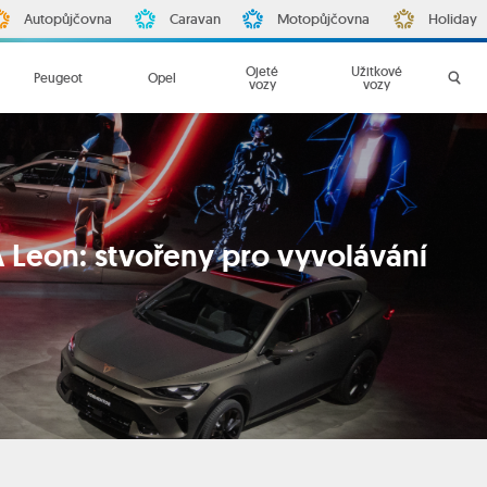
Autopůjčovna
Caravan
Motopůjčovna
Holiday
Ojeté
Užitkové
Peugeot
Opel
vozy
vozy
Leon: stvořeny pro vyvolávání