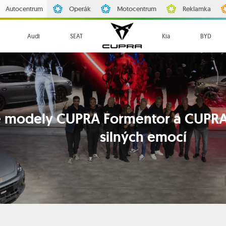
Autocentrum
Operák
Motocentrum
Reklamka
Audi
SEAT
Kia
BYD
 modely CUPRA Formentor a CUPRA 
silných emocí