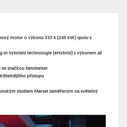
hový motor o výkonu 333 k (245 kW) spolu s
in hybridní technologie (eHybrid) s výkonem až
 se značkou Sennheiser
žitelnějšího přístupu
elonským studiem Marset zaměřeným na světelný