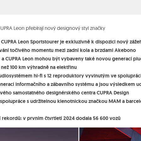
RA Leon přebírají nový designový styl značky
UPRA Leon Sportstourer je exkluzivně k dispozici nový záže
lování točivého momentu mezi zadní kola a brzdami Akebono
 CUPRA Leon mohou být vybaveny také novou generací plug-
 než 100 km výhradně na elektřinu
iosystémem hi-fi s 12 reproduktory vyvinutým ve spolupráci
eraci informačního a zábavního systému a jsou výsledkem udr
nového samostatného designérského centra CUPRA Design
 spolupráce s udržitelnou klenotnickou značkou MAM a barc
rekordů: v prvním čtvrtletí 2024 dodala 56 600 vozů