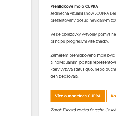
Přehlídkové molo CUPRA
Jedinečná vizuální show „CUPRA Des
prezentovány dosud nevídaným z
Velké obrazovky vytvořily pomyslné
principů progresivní vize značky.
Záměrem přehlídkového mola bylo id
a individuálními postoji reprezento
který vyzývá status quo; nebo ducha 
den zlepšovala.
Více o modelech CUPRA
Ko
Zdroj: Tisková zpráva Porsche Česká 