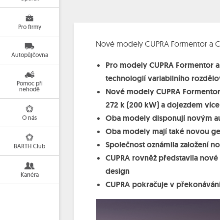
Pro firmy
Nové modely CUPRA Formentor a CUP
Autopůjčovna
Pro modely CUPRA Formentor a C
technologií variabilního rozdě
Pomoc při
nehodě
Nové modely CUPRA Formentor a
272 k (200 kW) a dojezdem více
Oba modely disponují novým aud
O nás
Oba modely mají také novou gen
Společnost oznámila založení 
BARTH Club
CUPRA rovněž představila nové
design
Kariéra
CUPRA pokračuje v překonávání 