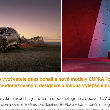
o vyzývatele dnes odhalila nové modely CUPRA F
 modernizovaným designem a mnoha vylepšeními.
ovském úspěchu, jehož tento model kategorie crossover SUV do
or dominoval loňskému prodejnímu žebříčku v konkurenčním s