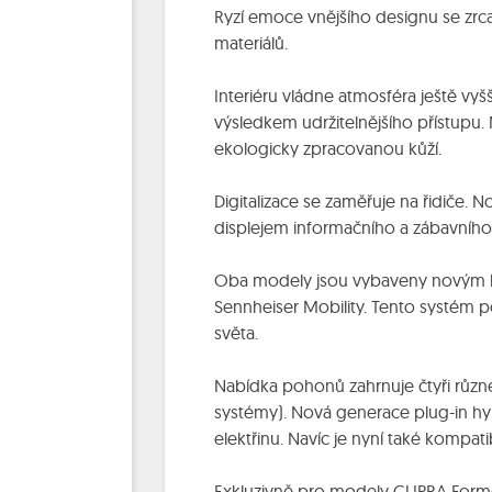
Ryzí emoce vnějšího designu se zrcad
materiálů.
Interiéru vládne atmosféra ještě vy
výsledkem udržitelnějšího přístupu.
ekologicky zpracovanou kůží.
Digitalizace se zaměřuje na řidiče. N
displejem informačního a zábavního 
Oba modely jsou vybaveny novým hi-
Sennheiser Mobility. Tento systém po
světa.
Nabídka pohonů zahrnuje čtyři různé
systémy). Nová generace plug-in h
elektřinu. Navíc je nyní také kompat
Exkluzivně pro modely CUPRA Formen