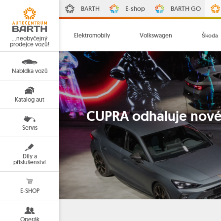
BARTH
E-shop
BARTH GO
Elektromobily
Volkswagen
Škoda
…neobyčejný
prodejce vozů!
Nabídka vozů
Katalog aut
CUPRA odhaluje nové
Servis
Díly a
příslušenství
E-SHOP
Operák