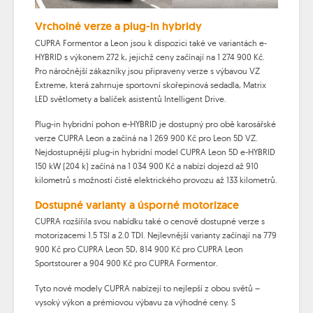
Vrcholné verze a plug-in hybridy
CUPRA Formentor a Leon jsou k dispozici také ve variantách e-
HYBRID s výkonem 272 k, jejichž ceny začínají na 1 274 900 Kč.
Pro náročnější zákazníky jsou připraveny verze s výbavou VZ
Extreme, která zahrnuje sportovní skořepinová sedadla, Matrix
LED světlomety a balíček asistentů Intelligent Drive.
Plug-in hybridní pohon e-HYBRID je dostupný pro obě karosářské
verze CUPRA Leon a začíná na 1 269 900 Kč pro Leon 5D VZ.
Nejdostupnější plug-in hybridní model CUPRA Leon 5D e-HYBRID
150 kW (204 k) začíná na 1 034 900 Kč a nabízí dojezd až 910
kilometrů s možností čistě elektrického provozu až 133 kilometrů.
Dostupné varianty a úsporné motorizace
CUPRA rozšířila svou nabídku také o cenově dostupné verze s
motorizacemi 1.5 TSI a 2.0 TDI. Nejlevnější varianty začínají na 779
900 Kč pro CUPRA Leon 5D, 814 900 Kč pro CUPRA Leon
Sportstourer a 904 900 Kč pro CUPRA Formentor.
Tyto nové modely CUPRA nabízejí to nejlepší z obou světů –
vysoký výkon a prémiovou výbavu za výhodné ceny. S