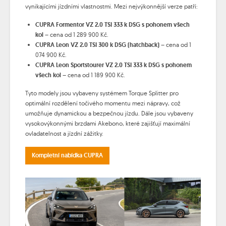
vynikajícími jízdními vlastnostmi. Mezi nejvýkonnější verze patří:
CUPRA Formentor VZ 2.0 TSI 333 k DSG s pohonem všech
kol
– cena od 1 289 900 Kč.
CUPRA Leon VZ 2.0 TSI 300 k DSG (hatchback)
– cena od 1
074 900 Kč.
CUPRA Leon Sportstourer VZ 2.0 TSI 333 k DSG s pohonem
všech kol
– cena od 1 189 900 Kč.
Tyto modely jsou vybaveny systémem Torque Splitter pro
optimální rozdělení točivého momentu mezi nápravy, což
umožňuje dynamickou a bezpečnou jízdu. Dále jsou vybaveny
vysokovýkonnými brzdami Akebono, které zajišťují maximální
ovladatelnost a jízdní zážitky.
Kompletní nabídka CUPRA