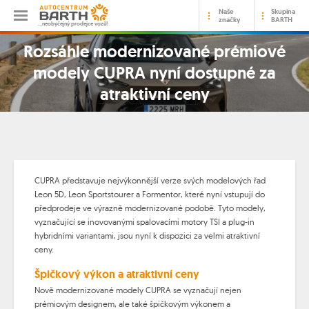
Naše
Skupina
značky
BARTH
…neobyčejný prodejce vozů!
Rozsáhle modernizované prémiové
modely CUPRA nyní dostupné za
atraktivní ceny
CUPRA představuje nejvýkonnější verze svých modelových řad
Leon 5D, Leon Sportstourer a Formentor, které nyní vstupují do
předprodeje ve výrazně modernizované podobě. Tyto modely,
vyznačující se inovovanými spalovacími motory TSI a plug-in
hybridními variantami, jsou nyní k dispozici za velmi atraktivní
ceny.
Špičkový výkon a atraktivní ceny
Nově modernizované modely CUPRA se vyznačují nejen
prémiovým designem, ale také špičkovým výkonem a