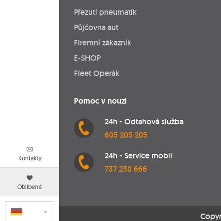
Přezutí pneumatik
Půjčovna aut
Firemní zákazník
E-SHOP
Fleet Operák
Pomoc v nouzi
24h - Odtahová služba
605 205 205
24h - Service mobil
Kontakty
737 230 666
Oblíbené
Copyr