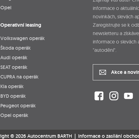
Opel
informace o aktuálníc
novinkách, slevách a
Operativní leasing
Zaregistrujte se k o
newsletteru a získáve
Volkswagen operák
informace o slevách 
Škoda operák
"autodění".
Audi operák
SEAT operák
Akce a novi
CUPRA na operák
Kia operák
BYD operák
Peugeot operák
Opel operák
ight © 2026 Autocentrum BARTH |
Informace o zasílání obcho