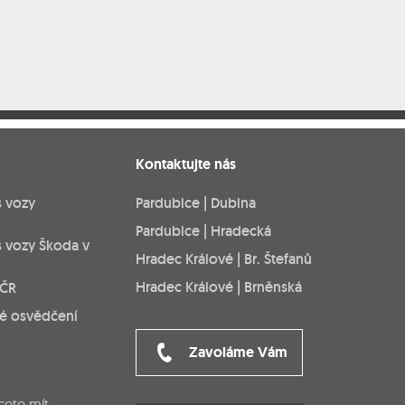
Kontaktujte nás
s vozy
Pardubice | Dubina
Pardubice | Hradecká
s vozy Škoda v
Hradec Králové | Br. Štefanů
Hradec Králové | Brněnská
 ČR
ké osvědčení
Zavoláme Vám
cete mít