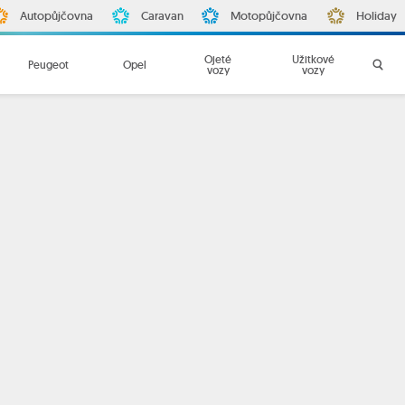
Autopůjčovna
Caravan
Motopůjčovna
Holiday
Ojeté
Užitkové
Peugeot
Opel
vozy
vozy