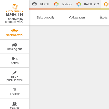
BARTH
E-shop
BARTH GO
Elektromobily
Volkswagen
Škoda
…neobyčejný
prodejce vozů!
Nabídka vozů
Katalog aut
Servis
Díly a
příslušenství
E-SHOP
Operák