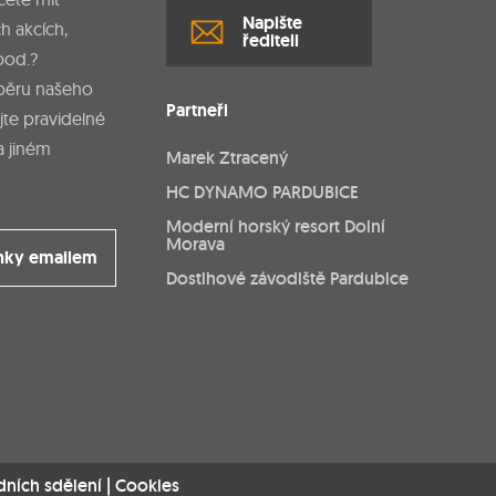
Napište
h akcích,
řediteli
pod.?
dběru našeho
Partneři
jte pravidelné
a jiném
Marek Ztracený
HC DYNAMO PARDUBICE
Moderní horský resort Dolní
Morava
nky emailem
Dostihové závodiště Pardubice
dních sdělení
|
Cookies