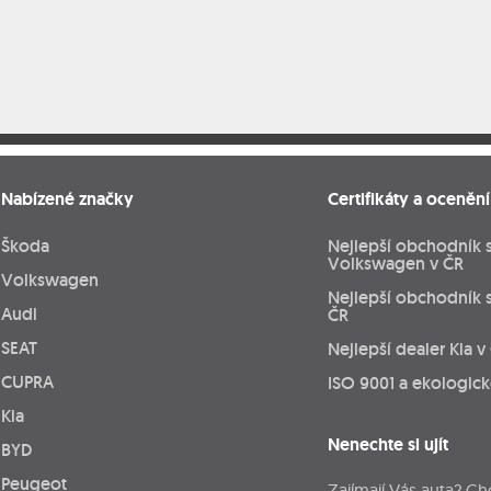
Nabízené značky
Certifikáty a ocenění
Škoda
Nejlepší obchodník 
Volkswagen v ČR
Volkswagen
Nejlepší obchodník 
Audi
ČR
SEAT
Nejlepší dealer Kia v
CUPRA
ISO 9001 a ekologic
Kia
Nenechte si ujít
BYD
Peugeot
Zajímají Vás auta? Ch