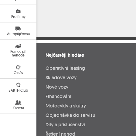
Pro firmy
Autopůjčovna
Pomoc při
Nejčastěji hledáte
nehodě
Operativní leasing
O nás
Skladové vozy
Nové vozy
BARTH Club
Financování
Motocykly a skútry
Kariéra
Objednávka do servisu
Díly a příslušenství
Řešení nehod