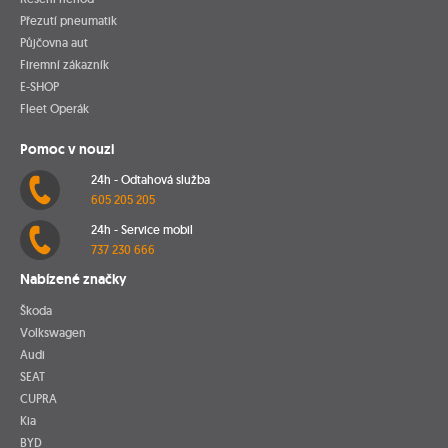
Přezutí pneumatik
Půjčovna aut
Firemní zákazník
E-SHOP
Fleet Operák
Pomoc v nouzi
24h - Odtahová služba
605 205 205
24h - Service mobil
737 230 666
Nabízené značky
Škoda
Volkswagen
Audi
SEAT
CUPRA
Kia
BYD