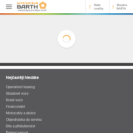
Naše
Skupina
značky
BARTH
…neobyčejný prodejce vozů!
Nejčastěji hledáte
Operativní leasing
Skladové vozy
Nové vozy
Financování
Motocykly a skútry
Objednávka do servisu
Díly a příslušenství
Řešení nehod