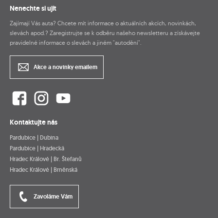
Nenechte si ujít
Zajímají Vás auta? Chcete mít informace o aktuálních akcích, novinkách,
slevách apod.? Zaregistrujte se k odběru našeho newsletteru a získávejte
pravidelné informace o slevách a jiném "autodění".
Akce a novinky emailem
Kontaktujte nás
Pardubice | Dubina
Pardubice | Hradecká
Hradec Králové | Br. Štefanů
Hradec Králové | Brněnská
Zavoláme Vám