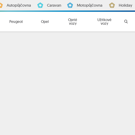
Autopůjčovna
Caravan
Motopůjčovna
Holiday
Ojeté
Užitkové
Peugeot
Opel
vozy
vozy