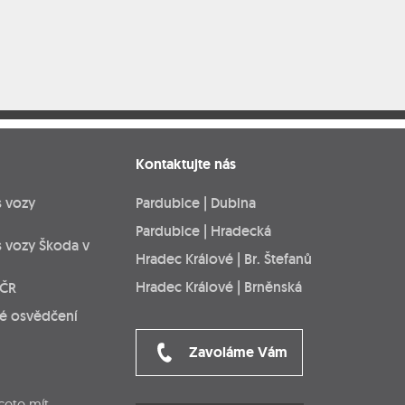
Kontaktujte nás
s vozy
Pardubice | Dubina
Pardubice | Hradecká
s vozy Škoda v
Hradec Králové | Br. Štefanů
Hradec Králové | Brněnská
 ČR
ké osvědčení
Zavoláme Vám
cete mít