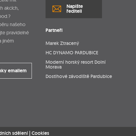
Napište
h akcích,
řediteli
pod.?
dběru našeho
Partneři
jte pravidelné
a jiném
Marek Ztracený
HC DYNAMO PARDUBICE
Moderní horský resort Dolní
Morava
nky emailem
Dostihové závodiště Pardubice
dních sdělení
|
Cookies