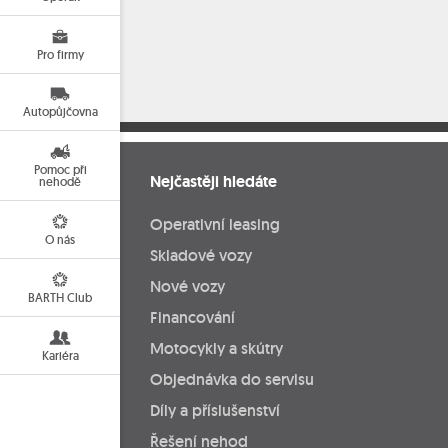
Pro firmy
Autopůjčovna
Pomoc při
Nejčastěji hledáte
nehodě
Operativní leasing
O nás
Skladové vozy
Nové vozy
BARTH Club
Financování
Motocykly a skútry
Kariéra
Objednávka do servisu
Díly a příslušenství
Řešení nehod