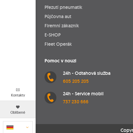
Přezutí pneumatik
Půjčovna aut
Firemní zákazník
E-SHOP
Fleet Operák
Pomoc v nouzi
24h - Odtahová služba
605 205 205
24h - Service mobil
Kontakty
737 230 666
Oblíbené
Copyr