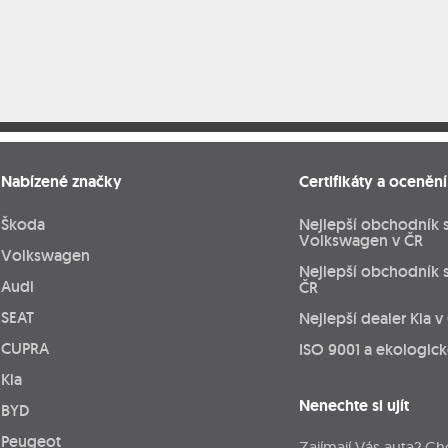
Nabízené značky
Certifikáty a ocenění
Škoda
Nejlepší obchodník 
Volkswagen v ČR
Volkswagen
Nejlepší obchodník 
Audi
ČR
SEAT
Nejlepší dealer Kia v
CUPRA
ISO 9001 a ekologic
Kia
Nenechte si ujít
BYD
Peugeot
Zajímají Vás auta? Ch