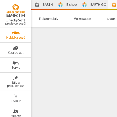
BARTH
E-shop
BARTH GO
Elektromobily
Volkswagen
Škoda
…neobyčejný
prodejce vozů!
Nabídka vozů
Katalog aut
Servis
Díly a
příslušenství
E-SHOP
Operák