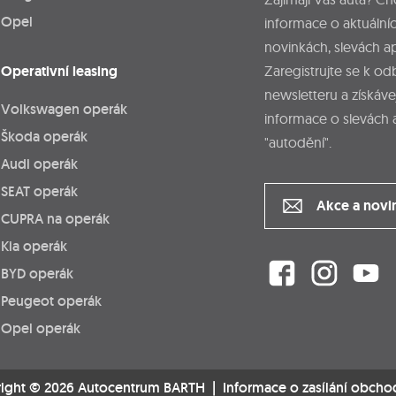
Opel
informace o aktuálníc
novinkách, slevách a
Operativní leasing
Zaregistrujte se k o
newsletteru a získáve
Volkswagen operák
informace o slevách 
Škoda operák
"autodění".
Audi operák
SEAT operák
Akce a novi
CUPRA na operák
Kia operák
BYD operák
Peugeot operák
Opel operák
ight © 2026 Autocentrum BARTH |
Informace o zasílání obcho