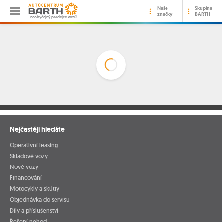
Naše
Skupina
značky
BARTH
…neobyčejný prodejce vozů!
Nejčastěji hledáte
Operativní leasing
Skladové vozy
Nové vozy
Financování
Motocykly a skútry
Objednávka do servisu
Díly a příslušenství
Řešení nehod