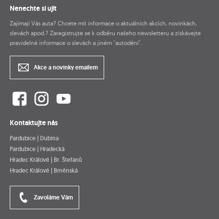
Nenechte si ujít
Zajímají Vás auta? Chcete mít informace o aktuálních akcích, novinkách,
slevách apod.? Zaregistrujte se k odběru našeho newsletteru a získávejte
pravidelné informace o slevách a jiném "autodění".
Akce a novinky emailem
Kontaktujte nás
Pardubice | Dubina
Pardubice | Hradecká
Hradec Králové | Br. Štefanů
Hradec Králové | Brněnská
Zavoláme Vám