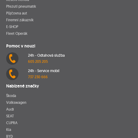
Přezutí pneumatik
Půjčovna aut
Firemní zákazník
E-SHOP
Fleet Operák
Pomoc v nouzi
24h - Odtahová služba
605 205 205
24h - Service mobil
737 230 666
Nabízené značky
Škoda
Volkswagen
Audi
SEAT
CUPRA
Kia
BYD