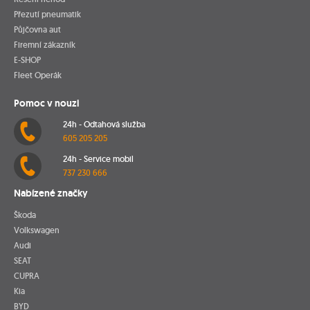
Přezutí pneumatik
Půjčovna aut
Firemní zákazník
E-SHOP
Fleet Operák
Pomoc v nouzi
24h - Odtahová služba
605 205 205
24h - Service mobil
737 230 666
Nabízené značky
Škoda
Volkswagen
Audi
SEAT
CUPRA
Kia
BYD