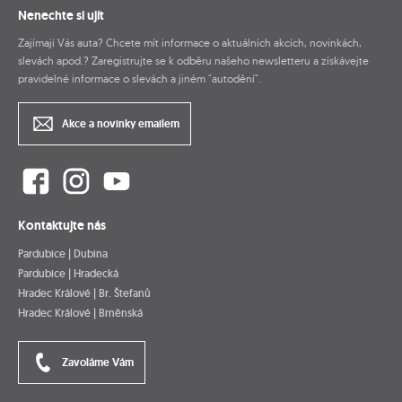
Nenechte si ujít
Zajímají Vás auta? Chcete mít informace o aktuálních akcích, novinkách,
slevách apod.? Zaregistrujte se k odběru našeho newsletteru a získávejte
pravidelné informace o slevách a jiném "autodění".
Akce a novinky emailem
Kontaktujte nás
Pardubice | Dubina
Pardubice | Hradecká
Hradec Králové | Br. Štefanů
Hradec Králové | Brněnská
Zavoláme Vám