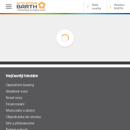
Naše
Skupina
značky
BARTH
…neobyčejný prodejce vozů!
Nejčastěji hledáte
Operativní leasing
Skladové vozy
Nové vozy
Financování
Motocykly a skútry
Objednávka do servisu
Díly a příslušenství
Řešení nehod