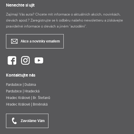
Nenechte si ujít
Zajímají Vás auta? Chcete mít informace o aktuálních akcích, novinkách,
slevách apod.? Zaregistrujte se k odběru našeho newsletteru a získávejte
pravidelné informace o slevách a jiném "autodění".
Akce a novinky emailem
Kontaktujte nás
Pardubice | Dubina
Pardubice | Hradecká
Hradec Králové | Br. Štefanů
Hradec Králové | Brněnská
Zavoláme Vám