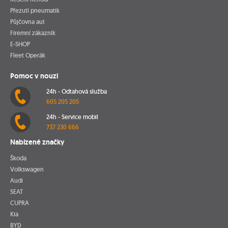
Přezutí pneumatik
Půjčovna aut
Firemní zákazník
E-SHOP
Fleet Operák
Pomoc v nouzi
24h - Odtahová služba
605 205 205
24h - Service mobil
737 230 666
Nabízené značky
Škoda
Volkswagen
Audi
SEAT
CUPRA
Kia
BYD