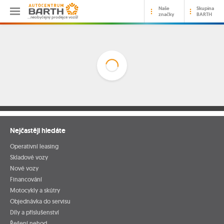
Naše
Skupina
značky
BARTH
…neobyčejný prodejce vozů!
Nejčastěji hledáte
Operativní leasing
Skladové vozy
Nové vozy
Financování
Motocykly a skútry
Objednávka do servisu
Díly a příslušenství
Řešení nehod