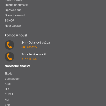
Přezutí pneumatik
Půjčovna aut
Firemní zákazník
E-SHOP
Fleet Operák
Pomoc v nouzi
24h - Odtahová služba
605 205 205
24h - Service mobil
737 230 666
Nabízené značky
Škoda
Volkswagen
Audi
SEAT
CUPRA
Kia
BYD