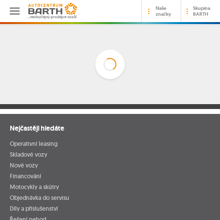
Naše
Skupina
značky
BARTH
…neobyčejný prodejce vozů!
Nejčastěji hledáte
Operativní leasing
Skladové vozy
Nové vozy
Financování
Motocykly a skútry
Objednávka do servisu
Díly a příslušenství
Řešení nehod