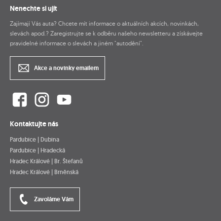
Nenechte si ujít
Zajímají Vás auta? Chcete mít informace o aktuálních akcích, novinkách,
slevách apod.? Zaregistrujte se k odběru našeho newsletteru a získávejte
pravidelné informace o slevách a jiném "autodění".
Akce a novinky emailem
Kontaktujte nás
Pardubice | Dubina
Pardubice | Hradecká
Hradec Králové | Br. Štefanů
Hradec Králové | Brněnská
Zavoláme Vám