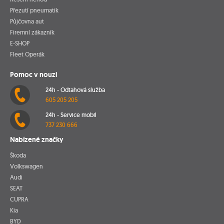
Přezutí pneumatik
Půjčovna aut
Firemní zákazník
E-SHOP
Fleet Operák
Pomoc v nouzi
24h - Odtahová služba
605 205 205
24h - Service mobil
737 230 666
Nabízené značky
Škoda
Volkswagen
Audi
SEAT
CUPRA
Kia
BYD