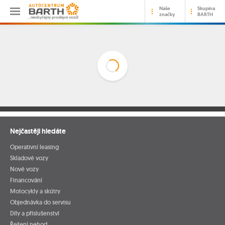
Naše
Skupina
značky
BARTH
…neobyčejný prodejce vozů!
Nejčastěji hledáte
Operativní leasing
Skladové vozy
Nové vozy
Financování
Motocykly a skútry
Objednávka do servisu
Díly a příslušenství
Řešení nehod