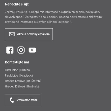
Nenechte si ujít
Zajímají Vás auta? Chcete mít informace o aktuálních akcích, novinkách,
slevách apod.? Zaregistrujte se k odběru našeho newsletteru a získávejte
pravidelné informace o slevách a jiném "autodění".
Akce a novinky emailem
Kontaktujte nás
Pardubice | Dubina
Pardubice | Hradecká
Hradec Králové | Br. Štefanů
Hradec Králové | Brněnská
Zavoláme Vám