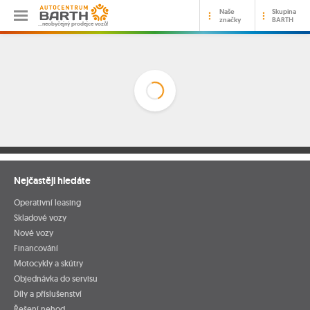
Naše
Skupina
značky
BARTH
…neobyčejný prodejce vozů!
Nejčastěji hledáte
Operativní leasing
Skladové vozy
Nové vozy
Financování
Motocykly a skútry
Objednávka do servisu
Díly a příslušenství
Řešení nehod