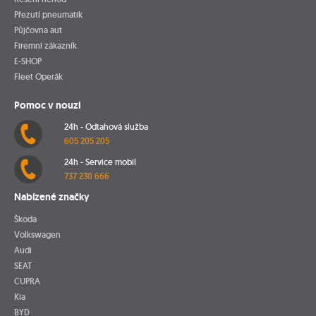
Přezutí pneumatik
Půjčovna aut
Firemní zákazník
E-SHOP
Fleet Operák
Pomoc v nouzi
24h - Odtahová služba
605 205 205
24h - Service mobil
737 230 666
Nabízené značky
Škoda
Volkswagen
Audi
SEAT
CUPRA
Kia
BYD