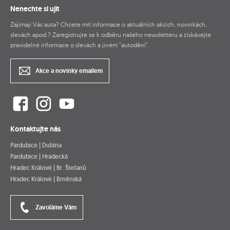
Nenechte si ujít
Zajímají Vás auta? Chcete mít informace o aktuálních akcích, novinkách,
slevách apod.? Zaregistrujte se k odběru našeho newsletteru a získávejte
pravidelné informace o slevách a jiném "autodění".
Akce a novinky emailem
Kontaktujte nás
Pardubice | Dubina
Pardubice | Hradecká
Hradec Králové | Br. Štefanů
Hradec Králové | Brněnská
Zavoláme Vám