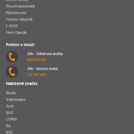
Přezutí pneumatik
Půjčovna aut
Firemní zákazník
E-SHOP
Fleet Operák
Pomoc v nouzi
24h - Odtahová služba
605 205 205
24h - Service mobil
737 230 666
Nabízené značky
Škoda
Volkswagen
Audi
SEAT
CUPRA
Kia
BYD