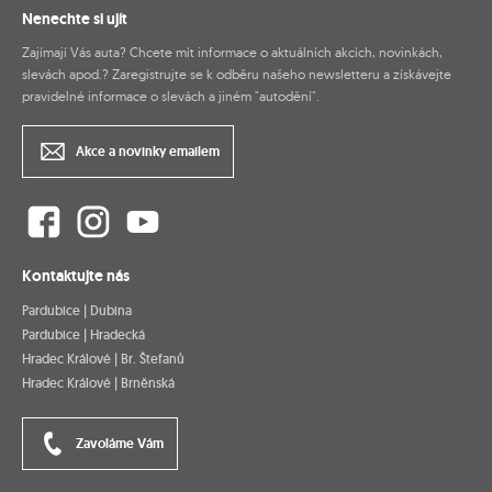
Nenechte si ujít
Zajímají Vás auta? Chcete mít informace o aktuálních akcích, novinkách,
slevách apod.? Zaregistrujte se k odběru našeho newsletteru a získávejte
pravidelné informace o slevách a jiném "autodění".
Akce a novinky emailem
Kontaktujte nás
Pardubice | Dubina
Pardubice | Hradecká
Hradec Králové | Br. Štefanů
Hradec Králové | Brněnská
Zavoláme Vám